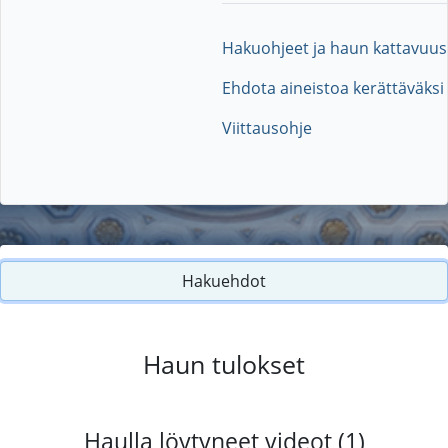
Hakuohjeet ja haun kattavuus
Ehdota aineistoa kerättäväksi
Viittausohje
Hakuehdot
Haun tulokset
Haulla löytyneet videot (1)