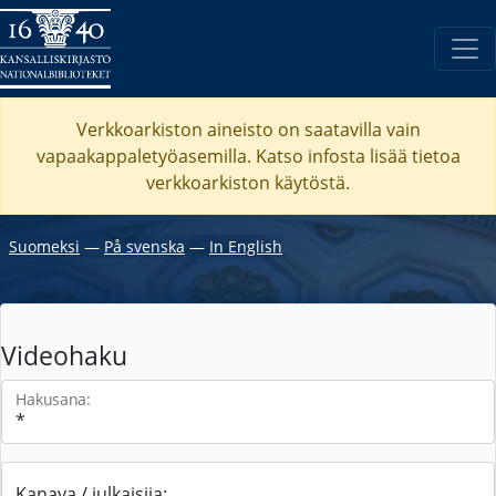
Verkkoarkiston aineisto on saatavilla vain
vapaakappaletyöasemilla. Katso
infosta
lisää tietoa
verkkoarkiston käytöstä.
Suomeksi
―
På svenska
―
In English
Videohaku
Hakusana:
Kanava / julkaisija: