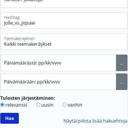
Hashtag:
Teemakeräykset:
Päivämäärästä: pp/kk/vvvv
...
Päivämäärään: pp/kk/vvvv
...
Tulosten järjestäminen:
relevanssi
uusin
vanhin
Näytä/piilota lisää hakuehtoja