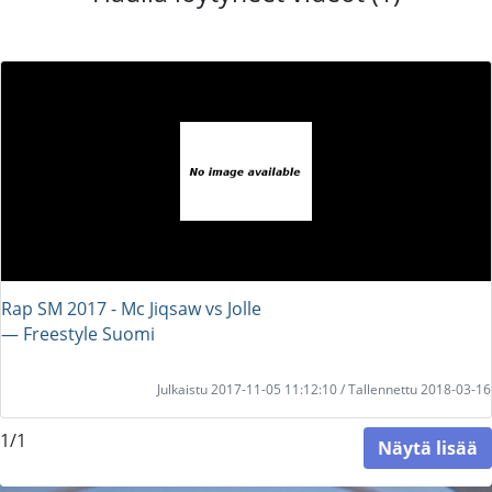
Rap SM 2017 - Mc Jiqsaw vs Jolle
― Freestyle Suomi
Julkaistu 2017-11-05 11:12:10 / Tallennettu 2018-03-16
1/1
Näytä lisää