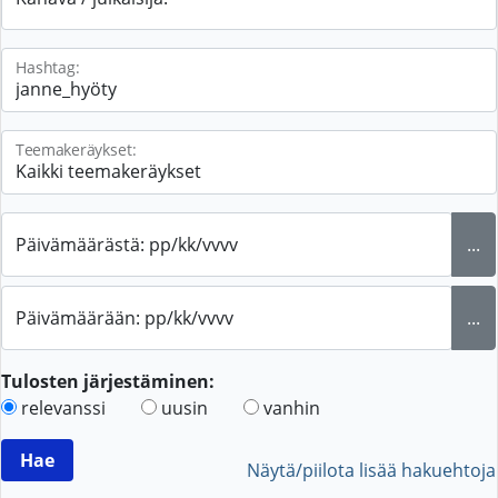
Hashtag:
Teemakeräykset:
Päivämäärästä: pp/kk/vvvv
...
Päivämäärään: pp/kk/vvvv
...
Tulosten järjestäminen:
relevanssi
uusin
vanhin
Näytä/piilota lisää hakuehtoja