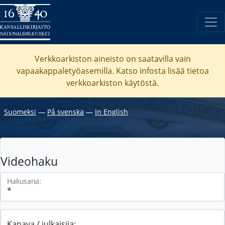
Verkkoarkiston aineisto on saatavilla vain
vapaakappaletyöasemilla. Katso
infosta
lisää tietoa
verkkoarkiston käytöstä.
Suomeksi
―
På svenska
―
In English
Videohaku
Hakusana:
Kanava / julkaisija: