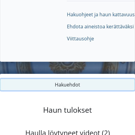
Hakuohjeet ja haun kattavuus
Ehdota aineistoa kerättäväksi
Viittausohje
Hakuehdot
Haun tulokset
Haulla löytyneet videot (2)