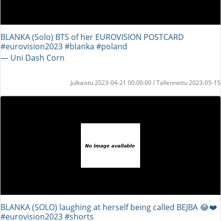
BLANKA (Solo) BTS of her EUROVISION POSTCARD
#eurovision2023 #blanka #poland
― Uni Dash Corn
Julkaistu 2023-04-21 00:00:00 / Tallennettu 2023-05-15
BLANKA (SOLO) laughing at herself being called BEJBA 😂❤️
#eurovision2023 #shorts