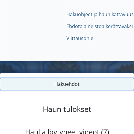
Hakuohjeet ja haun kattavuus
Ehdota aineistoa kerättäväksi
Viittausohje
Hakuehdot
Haun tulokset
Haulla löytyneet videot (7)