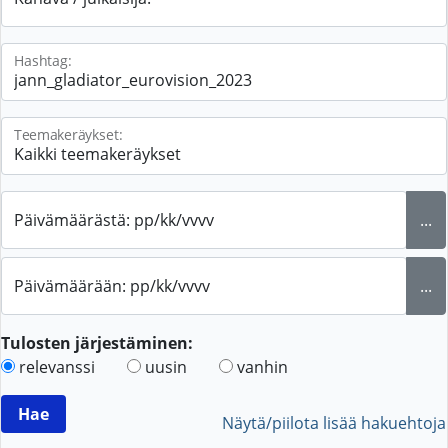
Hashtag:
Teemakeräykset:
Päivämäärästä: pp/kk/vvvv
...
Päivämäärään: pp/kk/vvvv
...
Tulosten järjestäminen:
relevanssi
uusin
vanhin
Näytä/piilota lisää hakuehtoja