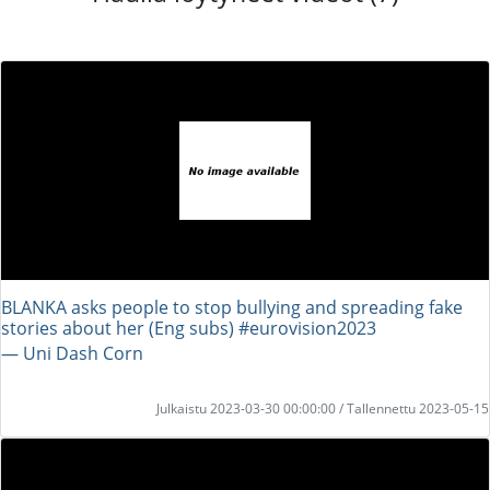
BLANKA asks people to stop bullying and spreading fake
stories about her (Eng subs) #eurovision2023
― Uni Dash Corn
Julkaistu 2023-03-30 00:00:00 / Tallennettu 2023-05-15