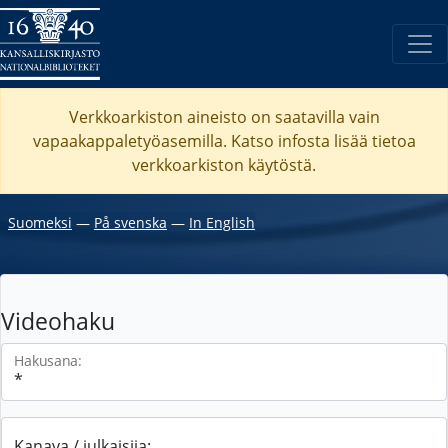
Verkkoarkiston aineisto on saatavilla vain
vapaakappaletyöasemilla. Katso
infosta
lisää tietoa
verkkoarkiston käytöstä.
Suomeksi
―
På svenska
―
In English
Videohaku
Hakusana:
Kanava / julkaisija: