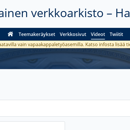
inen verkkoarkisto – H
Teemakeräykset
Verkkosivut
Videot
Twiitit
aatavilla vain vapaakappaletyöasemilla. Katso
infosta
lisää t