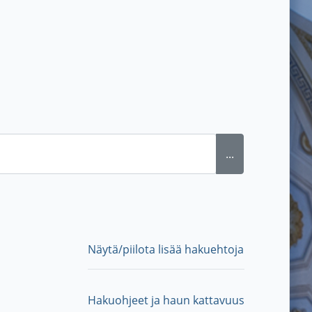
...
Näytä/piilota lisää hakuehtoja
Hakuohjeet ja haun kattavuus