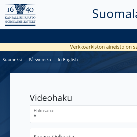
Suomala
Verkkoarkiston aineisto on s
Suomeksi
―
På svenska
―
In English
Videohaku
Hakusana:
Kanava / julkaisija: