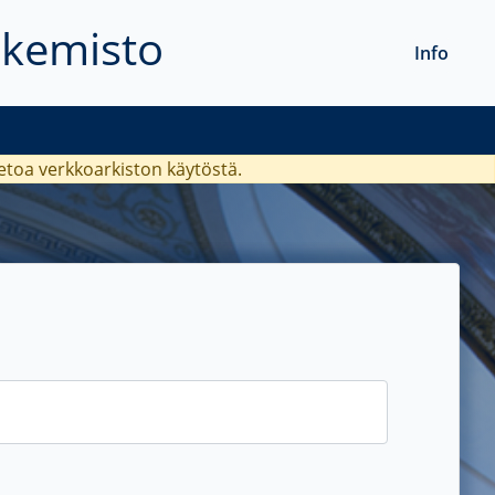
akemisto
Info
ietoa verkkoarkiston käytöstä.