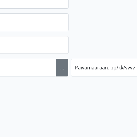
...
Päivämäärään: pp/kk/vvvv