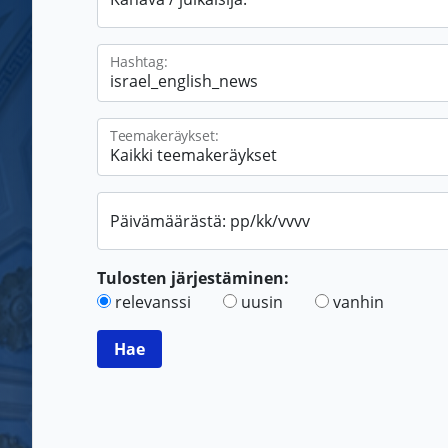
Hashtag:
Teemakeräykset:
Päivämäärästä: pp/kk/vvvv
Tulosten järjestäminen:
relevanssi
uusin
vanhin