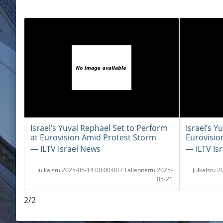
Israel’s Yuval Rephael Set to Perform
Israel’s Y
at Eurovision Amid Protest Storm
Eurovisio
― ILTV Israel News
― ILTV Is
Julkaistu 2025-05-14 00:00:00 / Tallennettu 2025-
Julkaistu 
05-21
2/2