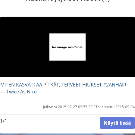
MITEN KASVATTAA PITKÄT, TERVEET HIUKSET #2ANHAIR
― Twice As Nice
Julkaistu 2015-02-27 09:57:23 / Tallennettu 2015-09-04
1/1
Näytä lisää