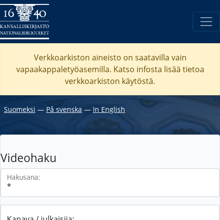
Verkkoarkiston aineisto on saatavilla vain
vapaakappaletyöasemilla. Katso
infosta
lisää tietoa
verkkoarkiston käytöstä.
Suomeksi
―
På svenska
―
In English
Videohaku
Hakusana:
Kanava / julkaisija: