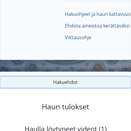
Hakuohjeet ja haun kattavuus
Ehdota aineistoa kerättäväksi
Viittausohje
Hakuehdot
Haun tulokset
Haulla löytyneet videot (1)