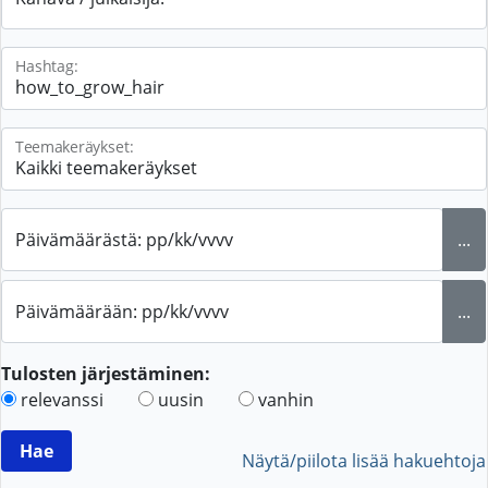
Hashtag:
Teemakeräykset:
Päivämäärästä: pp/kk/vvvv
...
Päivämäärään: pp/kk/vvvv
...
Tulosten järjestäminen:
relevanssi
uusin
vanhin
Näytä/piilota lisää hakuehtoja