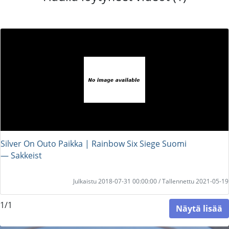
Silver On Outo Paikka | Rainbow Six Siege Suomi
― Sakkeist
Julkaistu 2018-07-31 00:00:00 / Tallennettu 2021-05-19
1/1
Näytä lisää