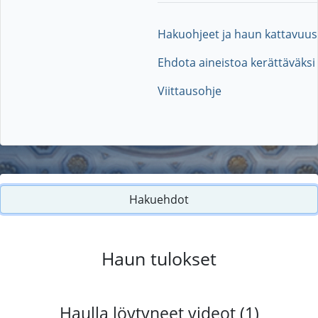
Hakuohjeet ja haun kattavuus
Ehdota aineistoa kerättäväksi
Viittausohje
Hakuehdot
Haun tulokset
Haulla löytyneet videot (1)