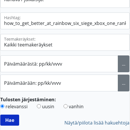
Hashtag:
Teemakeräykset:
Päivämäärästä: pp/kk/vvvv
...
Päivämäärään: pp/kk/vvvv
...
Tulosten järjestäminen:
relevanssi
uusin
vanhin
Näytä/piilota lisää hakuehtoja