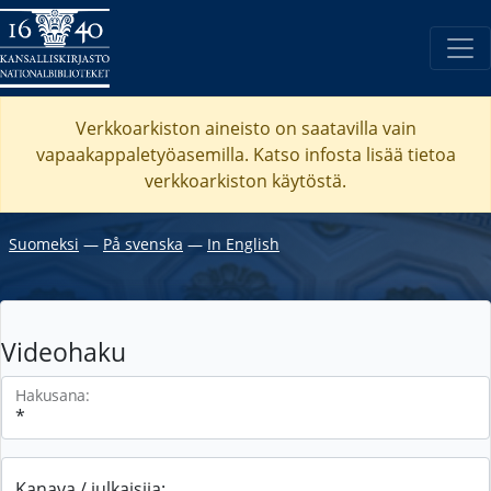
Verkkoarkiston aineisto on saatavilla vain
vapaakappaletyöasemilla. Katso
infosta
lisää tietoa
verkkoarkiston käytöstä.
Suomeksi
―
På svenska
―
In English
Videohaku
Hakusana:
Kanava / julkaisija: