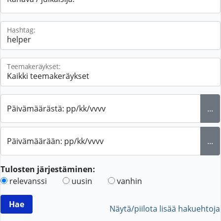
Hashtag:
Teemakeräykset:
Päivämäärästä: pp/kk/vvvv
...
Päivämäärään: pp/kk/vvvv
...
Tulosten järjestäminen:
relevanssi
uusin
vanhin
Näytä/piilota lisää hakuehtoja