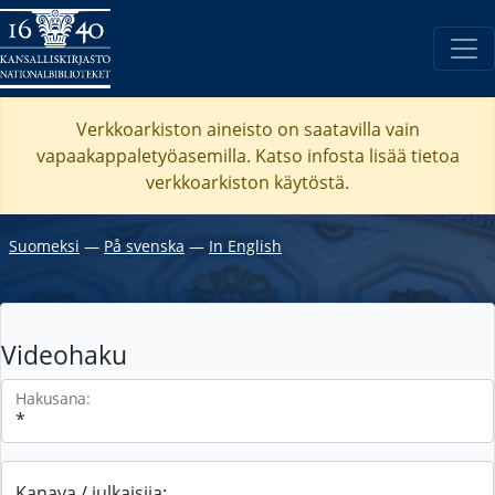
Verkkoarkiston aineisto on saatavilla vain
vapaakappaletyöasemilla. Katso
infosta
lisää tietoa
verkkoarkiston käytöstä.
Suomeksi
―
På svenska
―
In English
Videohaku
Hakusana:
Kanava / julkaisija: