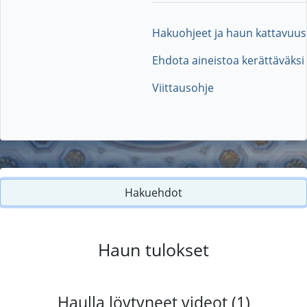
Hakuohjeet ja haun kattavuus
Ehdota aineistoa kerättäväksi
Viittausohje
Hakuehdot
Haun tulokset
Haulla löytyneet videot (1)