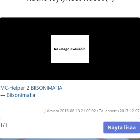
MC-Helper 2 BIISONIMAFIA
― Biisonimafia
Julkaistu 2016-08-13 21:00:02 / Tallennettu 2017-12-07
1/1
Näytä lisää