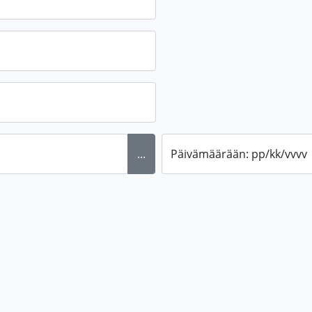
...
Päivämäärään: pp/kk/vvvv