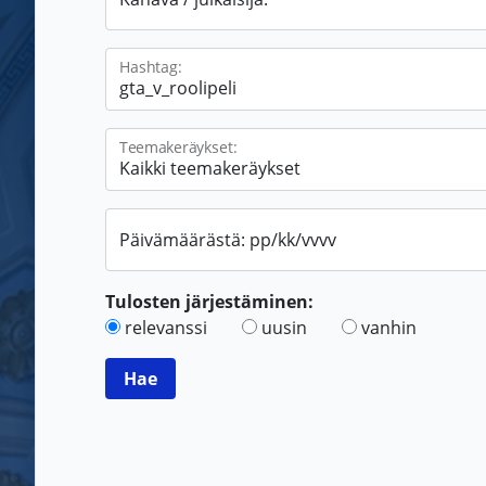
Hashtag:
Teemakeräykset:
Päivämäärästä: pp/kk/vvvv
Tulosten järjestäminen:
relevanssi
uusin
vanhin