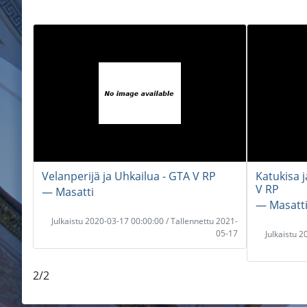
Velanperijä ja Uhkailua - GTA V RP
Katukisa 
V RP
― Masatti
― Masatt
Julkaistu 2020-03-17 00:00:00 / Tallennettu 2021-
05-17
Julkaistu 
2/2