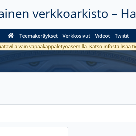
inen verkkoarkisto – H
Teemakeräykset
Verkkosivut
Videot
Twiitit
aatavilla vain vapaakappaletyöasemilla. Katso
infosta
lisää t