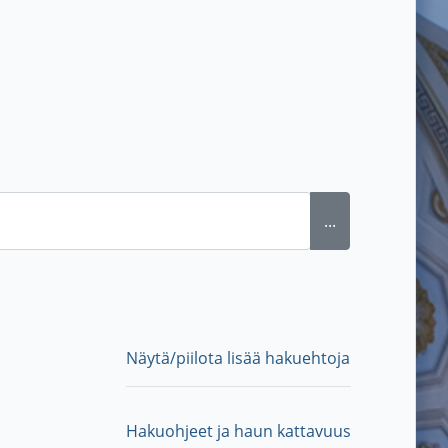
...
Näytä/piilota lisää hakuehtoja
Hakuohjeet ja haun kattavuus