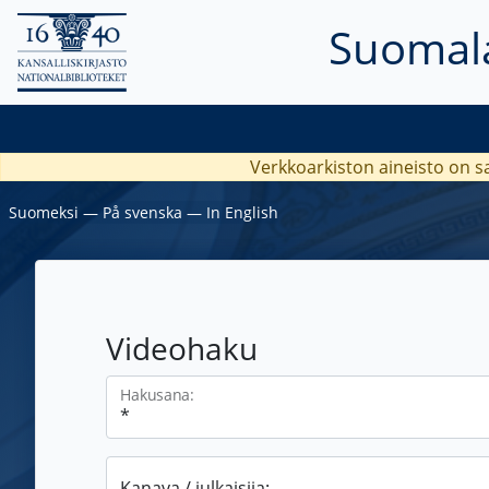
Suomala
Verkkoarkiston aineisto on s
Suomeksi
―
På svenska
―
In English
Videohaku
Hakusana:
Kanava / julkaisija: