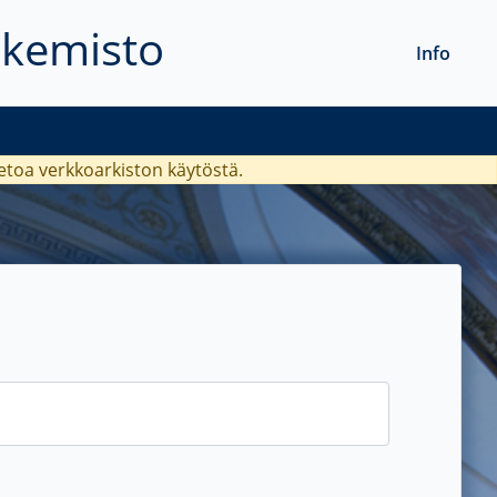
akemisto
Info
ietoa verkkoarkiston käytöstä.