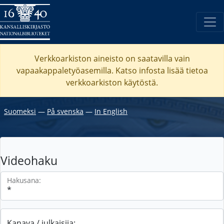
Verkkoarkiston aineisto on saatavilla vain
vapaakappaletyöasemilla. Katso
infosta
lisää tietoa
verkkoarkiston käytöstä.
Suomeksi
―
På svenska
―
In English
Videohaku
Hakusana:
Kanava / julkaisija: