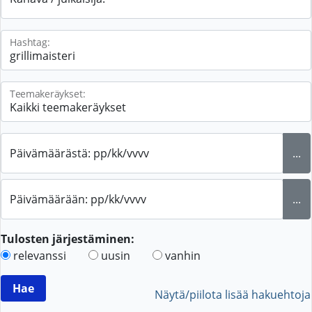
Hashtag:
Teemakeräykset:
Päivämäärästä: pp/kk/vvvv
...
Päivämäärään: pp/kk/vvvv
...
Tulosten järjestäminen:
relevanssi
uusin
vanhin
Näytä/piilota lisää hakuehtoja