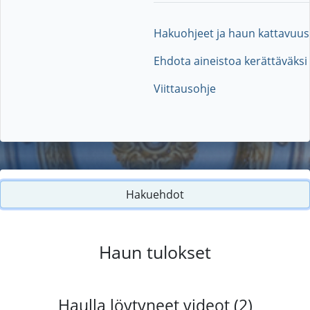
Hakuohjeet ja haun kattavuus
Ehdota aineistoa kerättäväksi
Viittausohje
Hakuehdot
Haun tulokset
Haulla löytyneet videot (2)