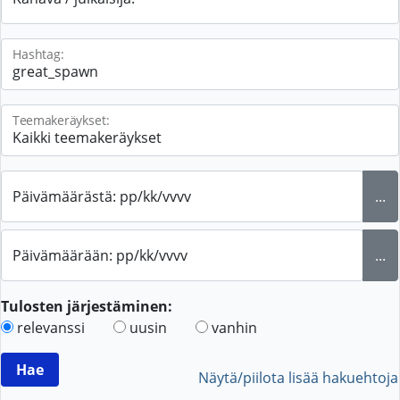
Hashtag:
Teemakeräykset:
Päivämäärästä: pp/kk/vvvv
...
Päivämäärään: pp/kk/vvvv
...
Tulosten järjestäminen:
relevanssi
uusin
vanhin
Näytä/piilota lisää hakuehtoja