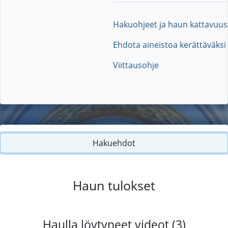
Hakuohjeet ja haun kattavuus
Ehdota aineistoa kerättäväksi
Viittausohje
Hakuehdot
Haun tulokset
Haulla löytyneet videot (3)