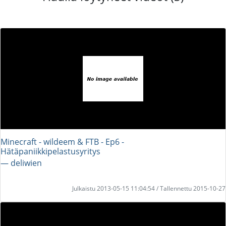
Minecraft - wildeem & FTB - Ep6 -
Hätäpaniikkipelastusyritys
― deliwien
Julkaistu 2013-05-15 11:04:54 / Tallennettu 2015-10-27