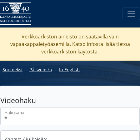
Verkkoarkiston aineisto on saatavilla vain
vapaakappaletyöasemilla. Katso
infosta
lisää tietoa
verkkoarkiston käytöstä.
Suomeksi
―
På svenska
―
In English
Videohaku
Hakusana:
Kanava / julkaisija: