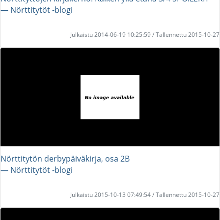
― Nörttitytöt -blogi
Julkaistu 2014-06-19 10:25:59 / Tallennettu 2015-10-27
Nörttitytön derbypäiväkirja, osa 2B
― Nörttitytöt -blogi
Julkaistu 2015-10-13 07:49:54 / Tallennettu 2015-10-27