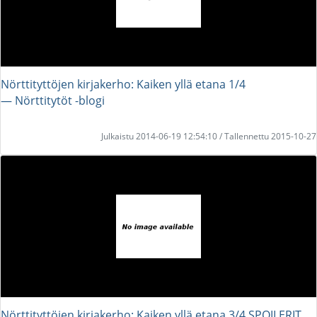
Nörttityttöjen kirjakerho: Kaiken yllä etana 1/4
― Nörttitytöt -blogi
Julkaistu 2014-06-19 12:54:10 / Tallennettu 2015-10-27
Nörttityttöjen kirjakerho: Kaiken yllä etana 3/4 SPOILERIT