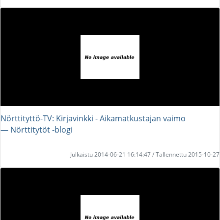
Nörttityttö-TV: Kirjavinkki - Aikamatkustajan vaimo
― Nörttitytöt -blogi
Julkaistu 2014-06-21 16:14:47 / Tallennettu 2015-10-27