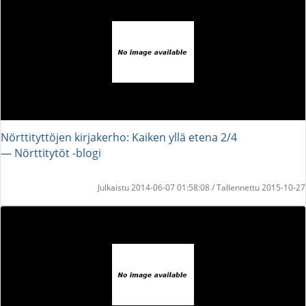
Nörttityttöjen kirjakerho: Kaiken yllä etena 2/4
― Nörttitytöt -blogi
Julkaistu 2014-06-07 01:58:08 / Tallennettu 2015-10-27