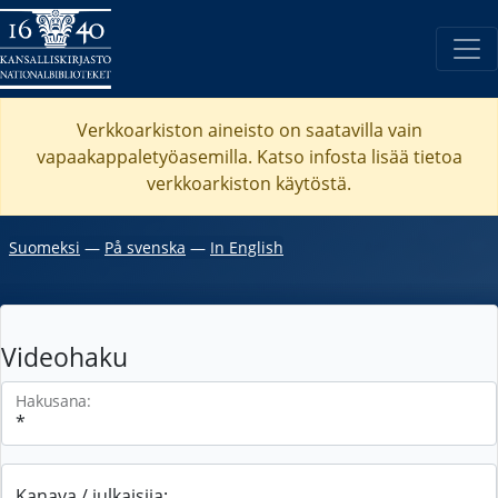
Verkkoarkiston aineisto on saatavilla vain
vapaakappaletyöasemilla. Katso
infosta
lisää tietoa
verkkoarkiston käytöstä.
Suomeksi
―
På svenska
―
In English
Videohaku
Hakusana:
Kanava / julkaisija: