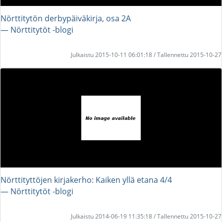
Nörttitytön derbypäiväkirja, osa 2A
― Nörttitytöt -blogi
Julkaistu 2015-10-11 06:01:18 / Tallennettu 2015-10-27
Nörttityttöjen kirjakerho: Kaiken yllä etana 4/4
― Nörttitytöt -blogi
Julkaistu 2014-06-19 11:35:18 / Tallennettu 2015-10-27