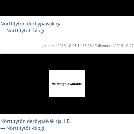
Nörttitytön derbypäiväkirja
― Nörttitytöt -blogi
Julkaistu 2015-10-01 14:33:13 / Tallennettu 2015-10-27
Nörttitytön derbypäiväkirja 1 B
― Nörttitytöt -blogi