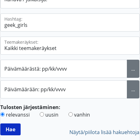
Hashtag:
Teemakeräykset:
Päivämäärästä: pp/kk/vvvv
...
Päivämäärään: pp/kk/vvvv
...
Tulosten järjestäminen:
relevanssi
uusin
vanhin
Näytä/piilota lisää hakuehtoja