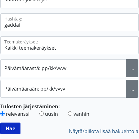
Hashtag:
Teemakeräykset:
Päivämäärästä: pp/kk/vvvv
...
Päivämäärään: pp/kk/vvvv
...
Tulosten järjestäminen:
relevanssi
uusin
vanhin
Näytä/piilota lisää hakuehtoja