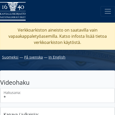
Verkkoarkiston aineisto on saatavilla vain
vapaakappaletyöasemilla. Katso
infosta
lisää tietoa
verkkoarkiston käytöstä.
Suomeksi
―
På svenska
―
In English
Videohaku
Hakusana:
Kanava / julkaisija: