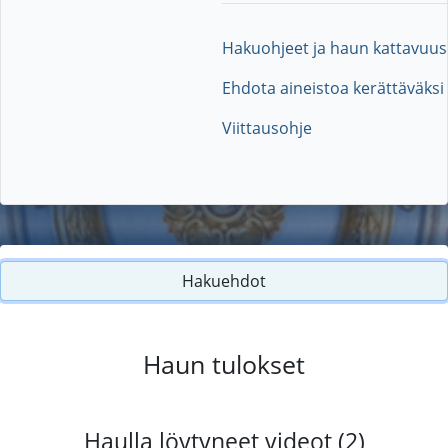
Hakuohjeet ja haun kattavuus
Ehdota aineistoa kerättäväksi
Viittausohje
Hakuehdot
Haun tulokset
Haulla löytyneet videot (2)