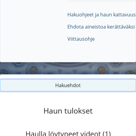
Hakuohjeet ja haun kattavuus
Ehdota aineistoa kerättäväksi
Viittausohje
Hakuehdot
Haun tulokset
Haulla löytyneet videot (1)