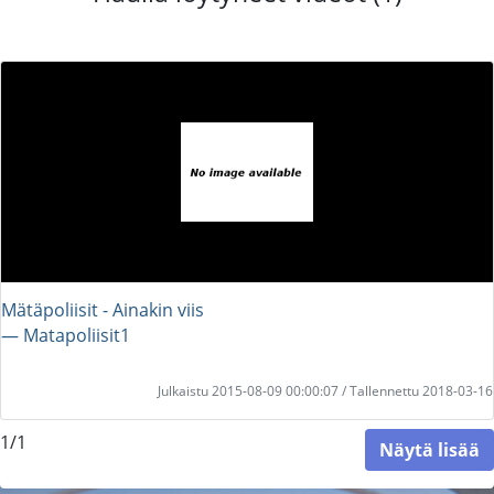
Mätäpoliisit - Ainakin viis
― Matapoliisit1
Julkaistu 2015-08-09 00:00:07 / Tallennettu 2018-03-16
1/1
Näytä lisää