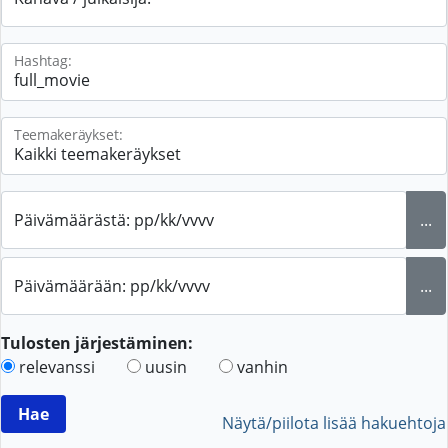
Hashtag:
Teemakeräykset:
Päivämäärästä: pp/kk/vvvv
...
Päivämäärään: pp/kk/vvvv
...
Tulosten järjestäminen:
relevanssi
uusin
vanhin
Näytä/piilota lisää hakuehtoja