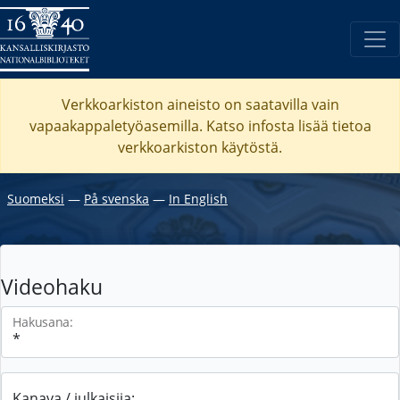
Verkkoarkiston aineisto on saatavilla vain
vapaakappaletyöasemilla. Katso
infosta
lisää tietoa
verkkoarkiston käytöstä.
Suomeksi
―
På svenska
―
In English
Videohaku
Hakusana:
Kanava / julkaisija: