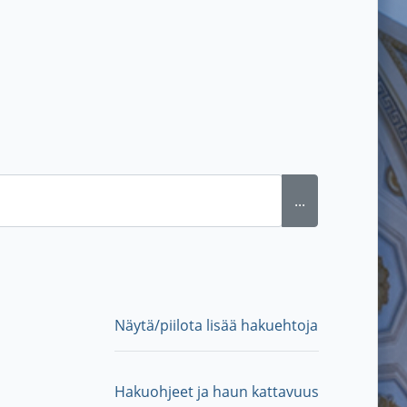
...
Näytä/piilota lisää hakuehtoja
Hakuohjeet ja haun kattavuus