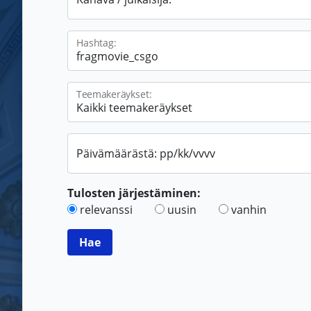
Hashtag:
Teemakeräykset:
Päivämäärästä: pp/kk/vvvv
Tulosten järjestäminen:
relevanssi
uusin
vanhin