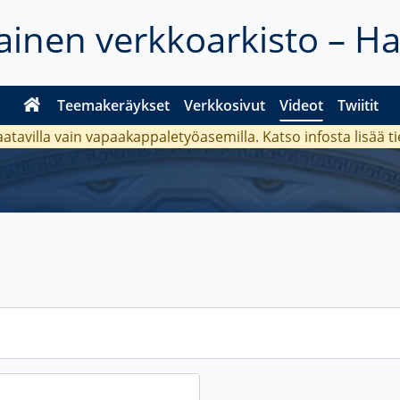
inen verkkoarkisto – H
Teemakeräykset
Verkkosivut
Videot
Twiitit
aatavilla vain vapaakappaletyöasemilla. Katso
infosta
lisää t