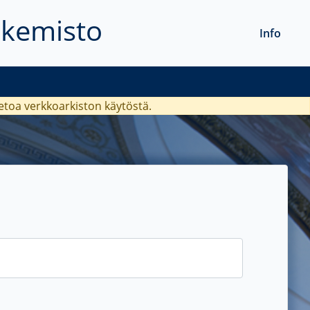
akemisto
Info
ietoa verkkoarkiston käytöstä.