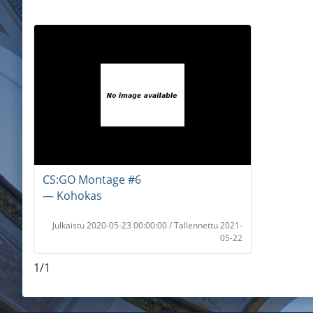
CS:GO Montage #6
― Kohokas
Julkaistu 2020-05-23 00:00:00 / Tallennettu 2021-
05-22
1/1