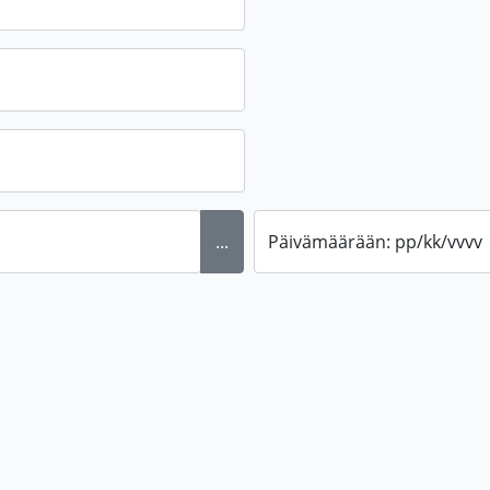
...
Päivämäärään: pp/kk/vvvv