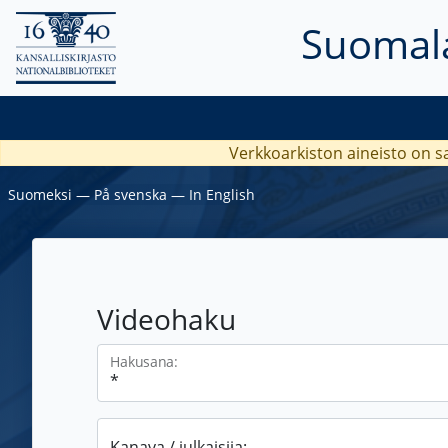
Suomala
Verkkoarkiston aineisto on s
Suomeksi
―
På svenska
―
In English
Videohaku
Hakusana:
Kanava / julkaisija: