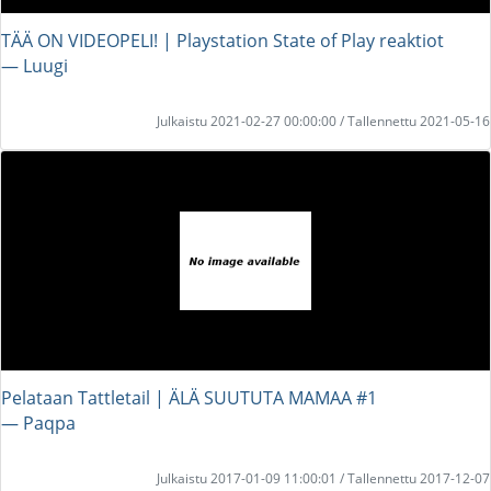
TÄÄ ON VIDEOPELI! | Playstation State of Play reaktiot
― Luugi
Julkaistu 2021-02-27 00:00:00 / Tallennettu 2021-05-16
Pelataan Tattletail | ÄLÄ SUUTUTA MAMAA #1
― Paqpa
Julkaistu 2017-01-09 11:00:01 / Tallennettu 2017-12-07