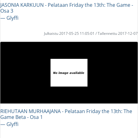
JASONIA KARKUUN - Pelataan Friday the 13th: The Game -
Osa 3
― Glyffi
Julkaistu 2017-05-25 11:05:01 / Tallennettu 2017-12-07
RIEHUTAAN MURHAAJANA - Pelataan Friday the 13th: The
Game Beta - Osa 1
― Glyffi