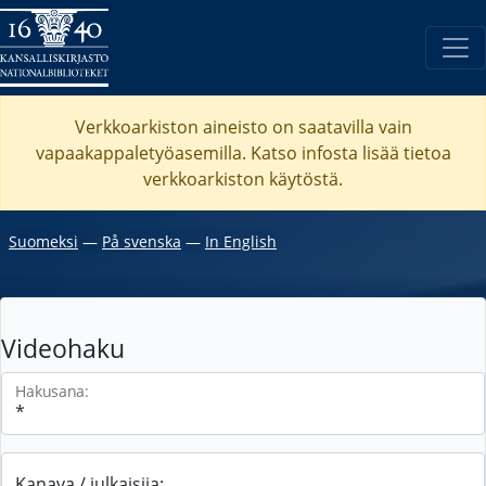
Verkkoarkiston aineisto on saatavilla vain
vapaakappaletyöasemilla. Katso
infosta
lisää tietoa
verkkoarkiston käytöstä.
Suomeksi
―
På svenska
―
In English
Videohaku
Hakusana:
Kanava / julkaisija: