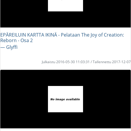
EPÄREILUIN KARTTA IKINÄ - Pelataan The Joy of Creation:
Reborn - Osa 2
― Glyffi
Julkaistu 2016-05-30 11:03:31 / Tallennettu 2017-12-07