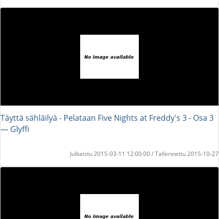
Täyttä sähläilyä - Pelataan Five Nights at Freddy's 3 - Osa 3
― Glyffi
Julkaistu 2015-03-11 12:00:00 / Tallennettu 2015-10-27