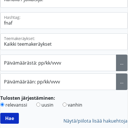
Hashtag:
Teemakeräykset:
Päivämäärästä: pp/kk/vvvv
...
Päivämäärään: pp/kk/vvvv
...
Tulosten järjestäminen:
relevanssi
uusin
vanhin
Näytä/piilota lisää hakuehtoja