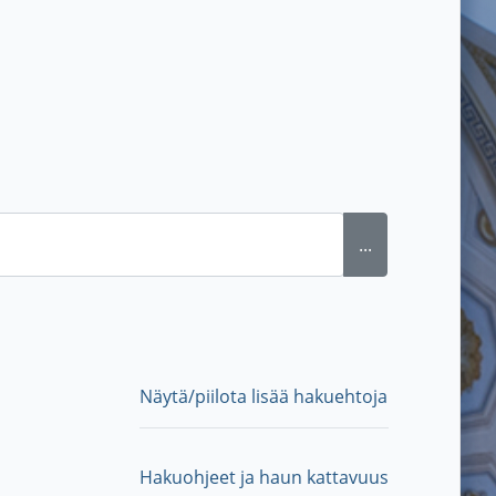
...
Näytä/piilota lisää hakuehtoja
Hakuohjeet ja haun kattavuus