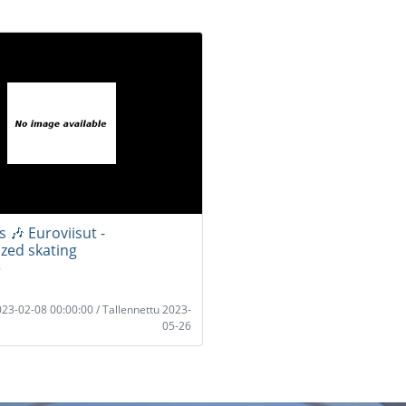
s 🎶 Euroviisut -
zed skating
r
2023-02-08 00:00:00 / Tallennettu 2023-
05-26