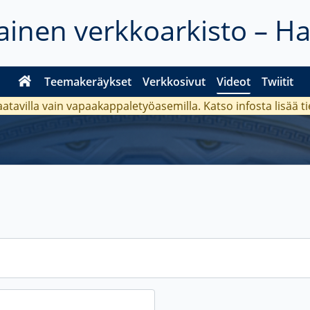
inen verkkoarkisto – H
Teemakeräykset
Verkkosivut
Videot
Twiitit
aatavilla vain vapaakappaletyöasemilla. Katso
infosta
lisää t