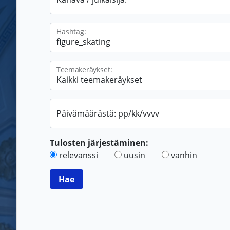
Hashtag:
Teemakeräykset:
Päivämäärästä: pp/kk/vvvv
Tulosten järjestäminen:
relevanssi
uusin
vanhin