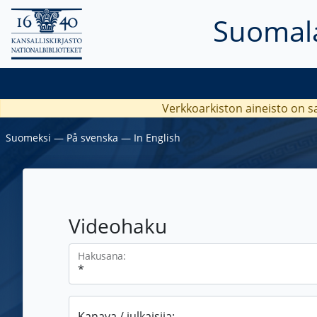
Suomala
Verkkoarkiston aineisto on s
Suomeksi
―
På svenska
―
In English
Videohaku
Hakusana:
Kanava / julkaisija: