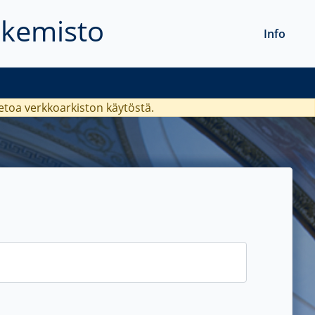
akemisto
Info
ietoa verkkoarkiston käytöstä.