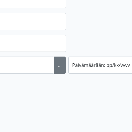
...
Päivämäärään: pp/kk/vvvv