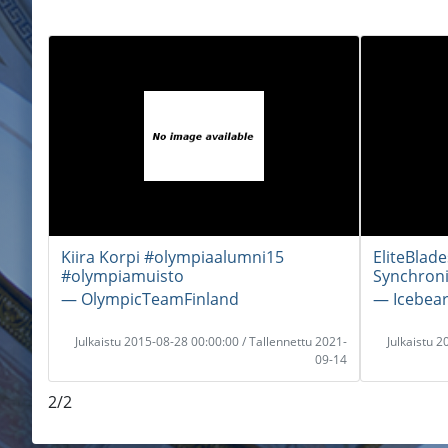
Kiira Korpi #olympiaalumni15
EliteBlade
#olympiamuisto
Synchroni
― OlympicTeamFinland
― Icebea
Julkaistu 2015-08-28 00:00:00 / Tallennettu 2021-
Julkaistu 
09-14
2/2