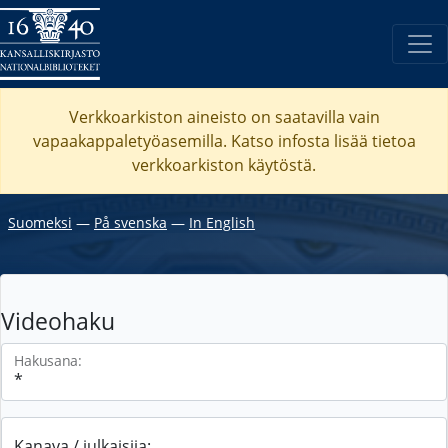
Verkkoarkiston aineisto on saatavilla vain
vapaakappaletyöasemilla. Katso
infosta
lisää tietoa
verkkoarkiston käytöstä.
Suomeksi
―
På svenska
―
In English
Videohaku
Hakusana:
Kanava / julkaisija: