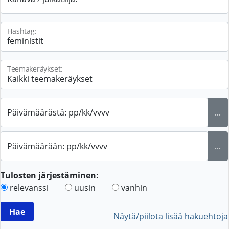
Hashtag:
Teemakeräykset:
Päivämäärästä: pp/kk/vvvv
...
Päivämäärään: pp/kk/vvvv
...
Tulosten järjestäminen:
relevanssi
uusin
vanhin
Näytä/piilota lisää hakuehtoja