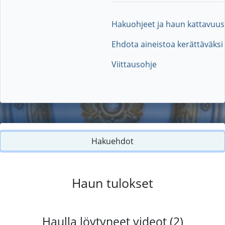
Hakuohjeet ja haun kattavuus
Ehdota aineistoa kerättäväksi
Viittausohje
Hakuehdot
Haun tulokset
Haulla löytyneet videot (2)