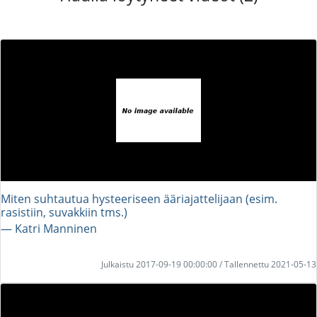
Miten suhtautua hysteeriseen ääriajattelijaan (esim.
rasistiin, suvakkiin tms.)
― Katri Manninen
Julkaistu 2017-09-19 00:00:00 / Tallennettu 2021-05-13