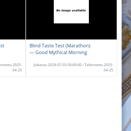
st
Blind Taste Test (Marathon)
― Good Mythical Morning
lennettu 2025-
Julkaistu 2024-07-03 00:00:00 / Tallennettu 2025-
04-25
04-25