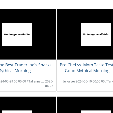
he Best Trader Joe's Snacks
Pro Chef vs. Mom Taste Tes
ythical Morning
― Good Mythical Morning
2024-05-29 00:00:00 / Tallennettu 2025-
Julkaistu 2024-05-10 00:00:00 / Tal
04-25