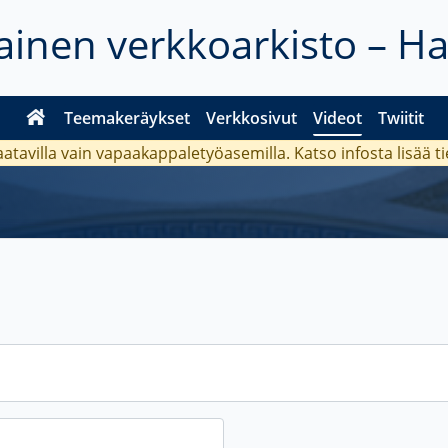
inen verkkoarkisto – H
Teemakeräykset
Verkkosivut
Videot
Twiitit
aatavilla vain vapaakappaletyöasemilla. Katso
infosta
lisää t