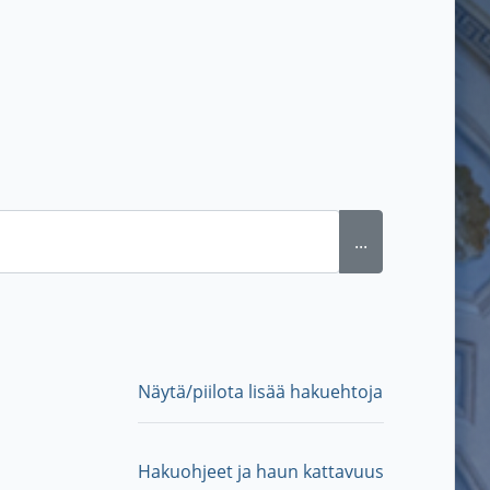
...
Näytä/piilota lisää hakuehtoja
Hakuohjeet ja haun kattavuus