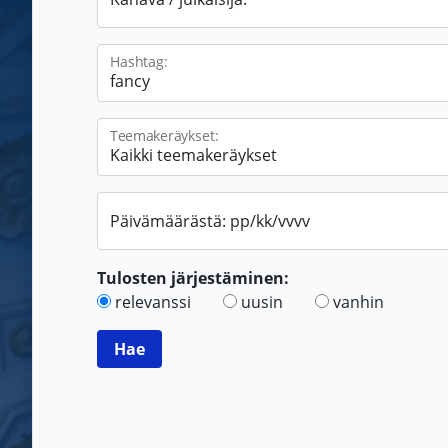
Hashtag:
Teemakeräykset:
Päivämäärästä: pp/kk/vvvv
Tulosten järjestäminen:
relevanssi
uusin
vanhin