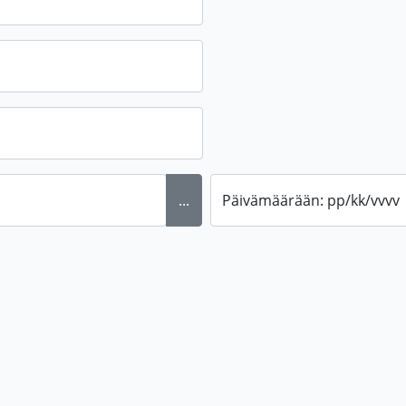
...
Päivämäärään: pp/kk/vvvv