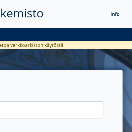
akemisto
Info
ietoa verkkoarkiston käytöstä.