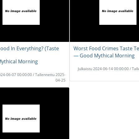
Good In Everything? (Taste
Worst Food Crimes Taste Te
― Good Mythical Morning
ythical Morning
Julkaistu 2024-06-14 00:00:00 / Tal
2024-06-07 00:00:00 / Tallennettu 2025-
04-25