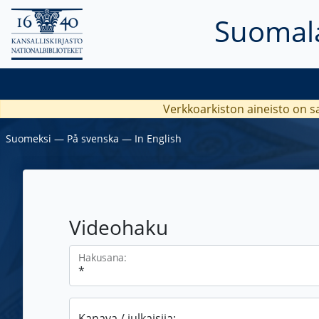
Suomala
Verkkoarkiston aineisto on s
Suomeksi
―
På svenska
―
In English
Videohaku
Hakusana:
Kanava / julkaisija: