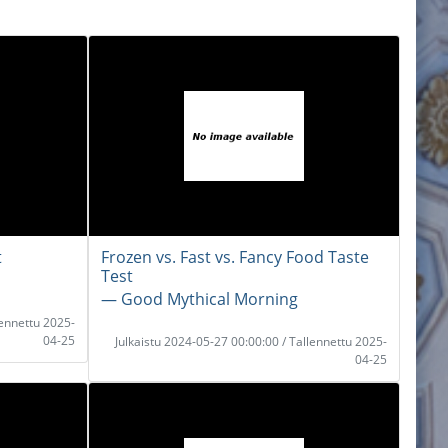
t
Frozen vs. Fast vs. Fancy Food Taste
Test
― Good Mythical Morning
lennettu 2025-
04-25
Julkaistu 2024-05-27 00:00:00 / Tallennettu 2025-
04-25