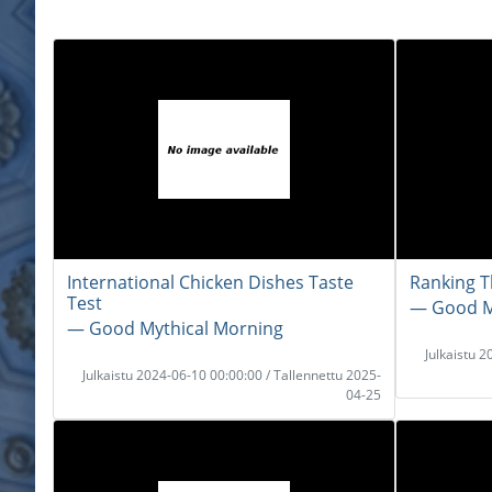
International Chicken Dishes Taste
Ranking T
Test
― Good M
― Good Mythical Morning
Julkaistu 
Julkaistu 2024-06-10 00:00:00 / Tallennettu 2025-
04-25