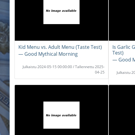
Kid Menu vs. Adult Menu (Taste Test)
Is Garlic 
Test)
― Good Mythical Morning
― Good M
Julkaistu 2024-05-15 00:00:00 / Tallennettu 2025-
04-25
Julkaistu 