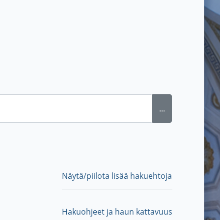
...
Näytä/piilota lisää hakuehtoja
Hakuohjeet ja haun kattavuus