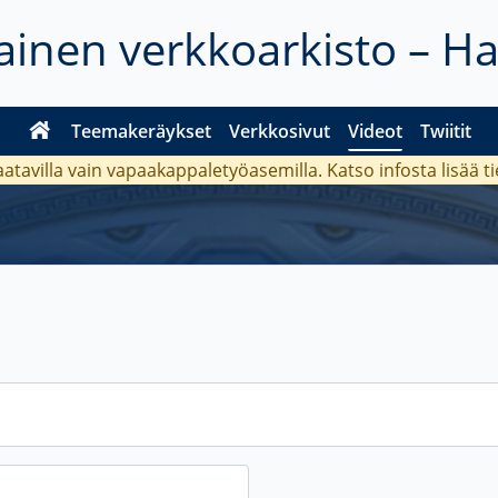
inen verkkoarkisto – H
Teemakeräykset
Verkkosivut
Videot
Twiitit
aatavilla vain vapaakappaletyöasemilla. Katso
infosta
lisää t