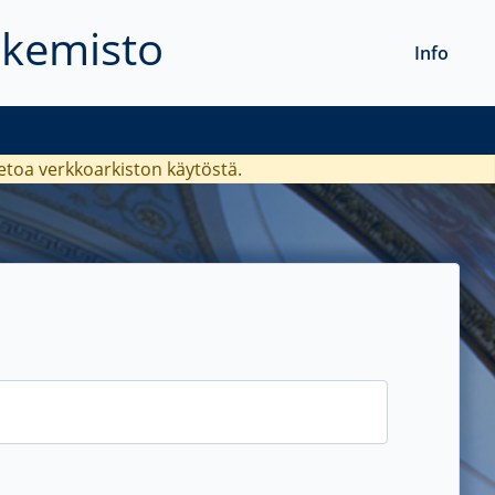
akemisto
Info
ietoa verkkoarkiston käytöstä.