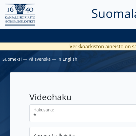
Suomala
Verkkoarkiston aineisto on s
Suomeksi
―
På svenska
―
In English
Videohaku
Hakusana:
Kanava / julkaisija: