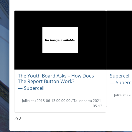
The Youth Board Asks – How Does
Supercell
The Report Button Work?
― Superce
― Supercell
Julkaistu 
Julkaistu 2018-06-13 00:00:00 / Tallennettu 2021-
05-12
2/2