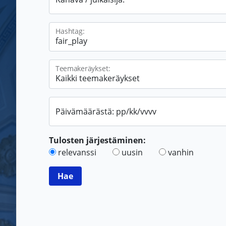
Hashtag:
Teemakeräykset:
Päivämäärästä: pp/kk/vvvv
Tulosten järjestäminen:
relevanssi
uusin
vanhin