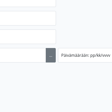
...
Päivämäärään: pp/kk/vvvv