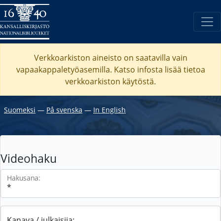
Verkkoarkiston aineisto on saatavilla vain
vapaakappaletyöasemilla. Katso
infosta
lisää tietoa
verkkoarkiston käytöstä.
Suomeksi
―
På svenska
―
In English
Videohaku
Hakusana:
Kanava / julkaisija: