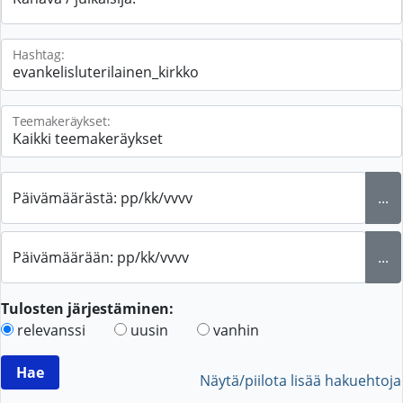
Hashtag:
Teemakeräykset:
Päivämäärästä: pp/kk/vvvv
...
Päivämäärään: pp/kk/vvvv
...
Tulosten järjestäminen:
relevanssi
uusin
vanhin
Näytä/piilota lisää hakuehtoja