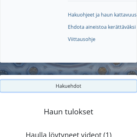
Hakuohjeet ja haun kattavuus
Ehdota aineistoa kerättäväksi
Viittausohje
Hakuehdot
Haun tulokset
Haulla löytyneet videot (1)