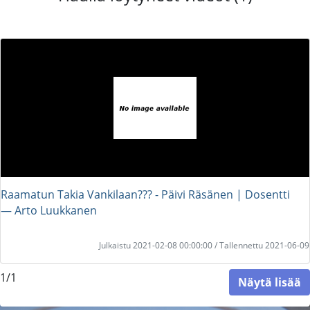
Raamatun Takia Vankilaan??? - Päivi Räsänen | Dosentti
― Arto Luukkanen
Julkaistu 2021-02-08 00:00:00 / Tallennettu 2021-06-09
1/1
Näytä lisää