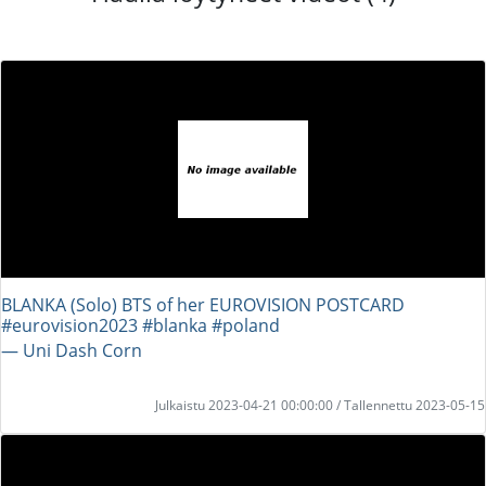
BLANKA (Solo) BTS of her EUROVISION POSTCARD
#eurovision2023 #blanka #poland
― Uni Dash Corn
Julkaistu 2023-04-21 00:00:00 / Tallennettu 2023-05-15