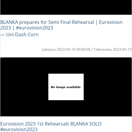
BLANKA prepares for Semi Final Rehearsal | Eurovision
2023 | #eurovision2023
― Uni Dash Corn
Julkaistu 2023-05-10 00:00:00 / Tallennettu 2023-05-15
Eurovision 2023 1st Rehearsals BLANKA SOLO
#eurovision2023