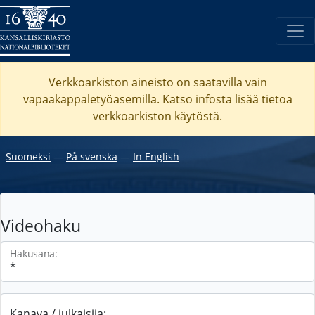
Verkkoarkiston aineisto on saatavilla vain
vapaakappaletyöasemilla. Katso
infosta
lisää tietoa
verkkoarkiston käytöstä.
Suomeksi
―
På svenska
―
In English
Videohaku
Hakusana:
Kanava / julkaisija: