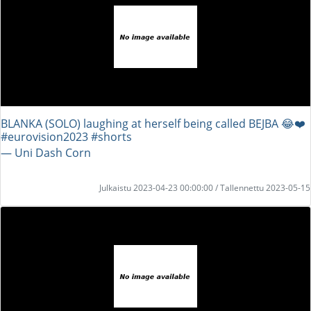
BLANKA (SOLO) laughing at herself being called BEJBA 😂❤️
#eurovision2023 #shorts
― Uni Dash Corn
Julkaistu 2023-04-23 00:00:00 / Tallennettu 2023-05-15