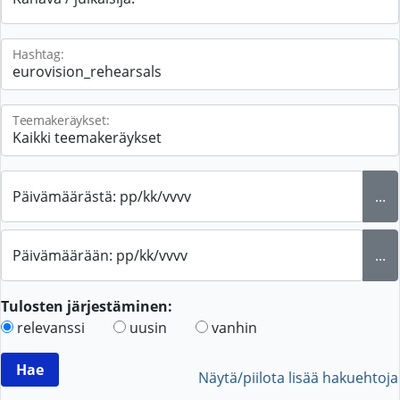
Hashtag:
Teemakeräykset:
Päivämäärästä: pp/kk/vvvv
...
Päivämäärään: pp/kk/vvvv
...
Tulosten järjestäminen:
relevanssi
uusin
vanhin
Näytä/piilota lisää hakuehtoja