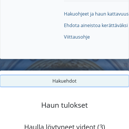
Hakuohjeet ja haun kattavuus
Ehdota aineistoa kerättäväksi
Viittausohje
Hakuehdot
Haun tulokset
Haulla löytyneet videot (3)