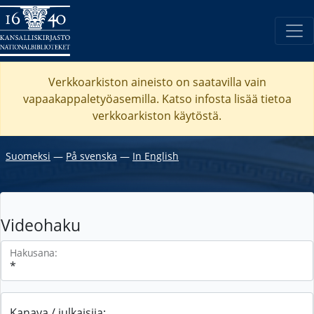
Verkkoarkiston aineisto on saatavilla vain
vapaakappaletyöasemilla. Katso
infosta
lisää tietoa
verkkoarkiston käytöstä.
Suomeksi
―
På svenska
―
In English
Videohaku
Hakusana:
Kanava / julkaisija: