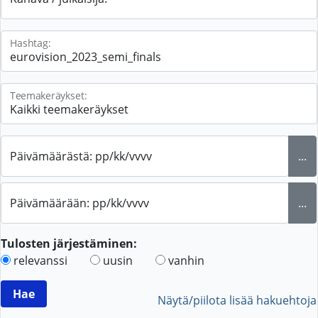
Hashtag:
Teemakeräykset:
Päivämäärästä: pp/kk/vvvv
...
Päivämäärään: pp/kk/vvvv
...
Tulosten järjestäminen:
relevanssi
uusin
vanhin
Näytä/piilota lisää hakuehtoja