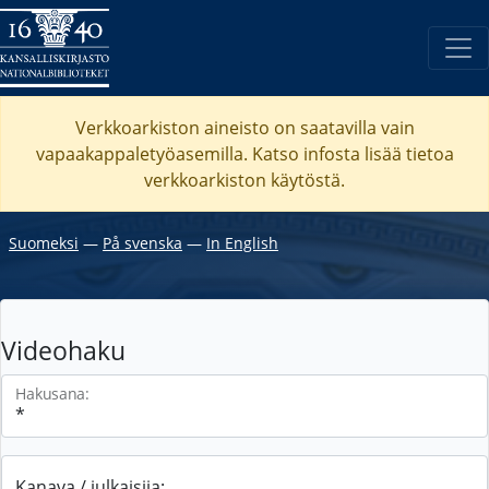
Verkkoarkiston aineisto on saatavilla vain
vapaakappaletyöasemilla. Katso
infosta
lisää tietoa
verkkoarkiston käytöstä.
Suomeksi
―
På svenska
―
In English
Videohaku
Hakusana:
Kanava / julkaisija: