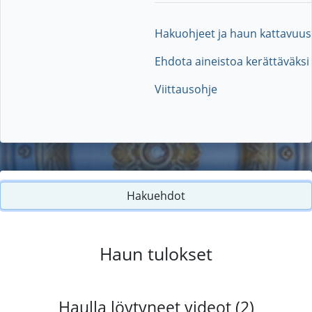
Hakuohjeet ja haun kattavuus
Ehdota aineistoa kerättäväksi
Viittausohje
Hakuehdot
Haun tulokset
Haulla löytyneet videot (2)