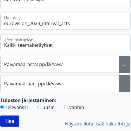
Hashtag:
Teemakeräykset:
Päivämäärästä: pp/kk/vvvv
...
Päivämäärään: pp/kk/vvvv
...
Tulosten järjestäminen:
relevanssi
uusin
vanhin
Näytä/piilota lisää hakuehtoja