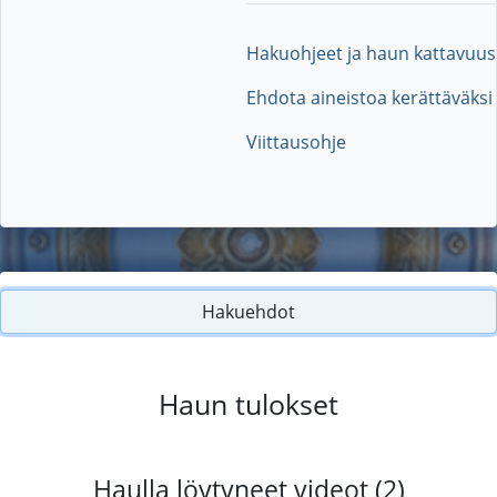
Hakuohjeet ja haun kattavuus
Ehdota aineistoa kerättäväksi
Viittausohje
Hakuehdot
Haun tulokset
Haulla löytyneet videot (2)