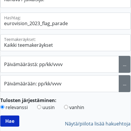
Hashtag:
Teemakeräykset:
Päivämäärästä: pp/kk/vvvv
...
Päivämäärään: pp/kk/vvvv
...
Tulosten järjestäminen:
relevanssi
uusin
vanhin
Näytä/piilota lisää hakuehtoja