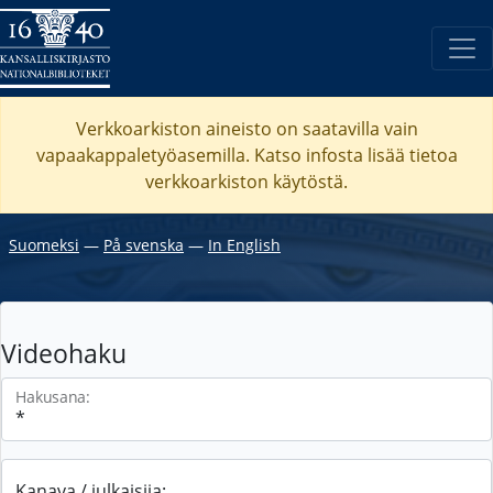
Verkkoarkiston aineisto on saatavilla vain
vapaakappaletyöasemilla. Katso
infosta
lisää tietoa
verkkoarkiston käytöstä.
Suomeksi
―
På svenska
―
In English
Videohaku
Hakusana:
Kanava / julkaisija: