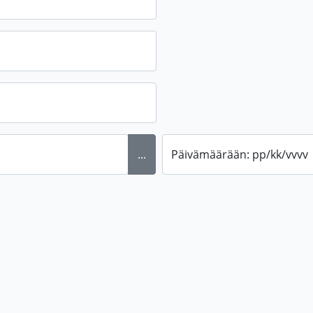
...
Päivämäärään: pp/kk/vvvv