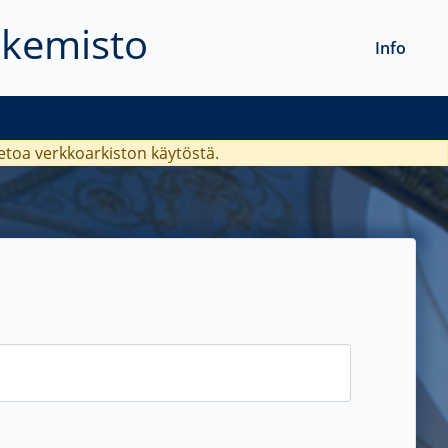
akemisto
Info
ietoa verkkoarkiston käytöstä.