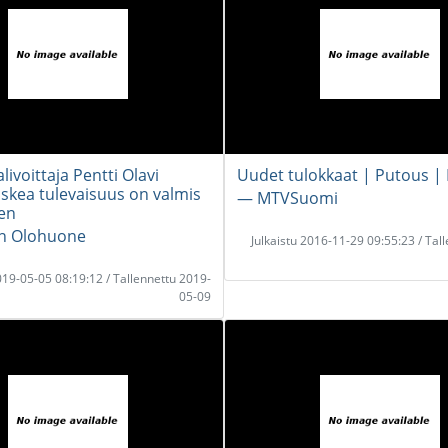
livoittaja Pentti Olavi
Uudet tulokkaat | Putous |
uskea tulevaisuus on valmis
― MTVSuomi
een
en Olohuone
Julkaistu 2016-11-29 09:55:23 / Tal
2019-05-05 08:19:12 / Tallennettu 2019-
05-09