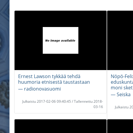
Ernest Lawson tykkää tehdä
Nöpö-Felix
huumoria etnisestä taustastaan
eduskunta
moni sket
― radionovasuomi
― Seiska
Julkaistu 2017-02-06 09:40:45 / Tallennettu 2018-
03-16
Julkaistu 