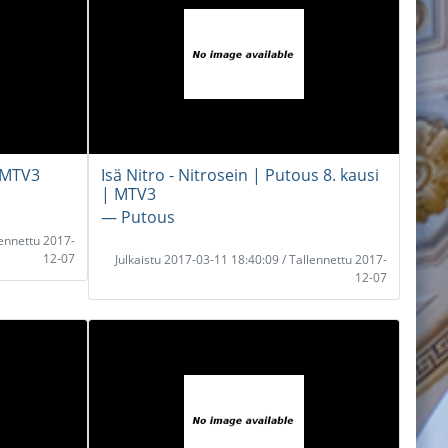
 MTV3
Isä Nitro - Nitrosein | Putous 8. kausi
| MTV3
― Putous
lennettu 2017-
12-07
Julkaistu 2017-03-11 18:40:09 / Tallennettu 2017-
12-07