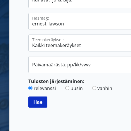
Hashtag:
Teemakeräykset:
Päivämäärästä: pp/kk/vvvv
Tulosten järjestäminen:
relevanssi
uusin
vanhin