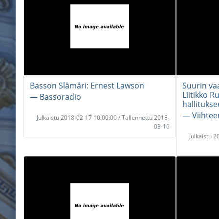
Basson Slämäri: Ernest Lawson
Suurin vaa
Liitikko R
― Bassoradio
hallituks
― Viihte
Julkaistu 2018-02-17 10:00:00 / Tallennettu 2018-
03-16
Julkaistu 