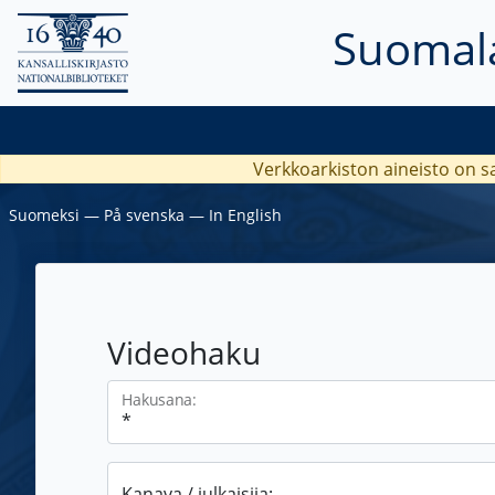
Suomala
Verkkoarkiston aineisto on s
Suomeksi
―
På svenska
―
In English
Videohaku
Hakusana:
Kanava / julkaisija: