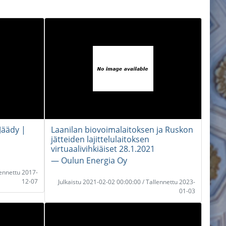
 Jäädy |
Laanilan biovoimalaitoksen ja Ruskon
jätteiden lajittelulaitoksen
virtuaalivihkiäiset 28.1.2021
― Oulun Energia Oy
lennettu 2017-
12-07
Julkaistu 2021-02-02 00:00:00 / Tallennettu 2023-
01-03