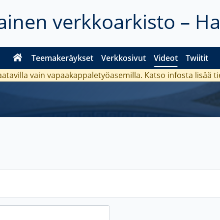
inen verkkoarkisto – H
Teemakeräykset
Verkkosivut
Videot
Twiitit
aatavilla vain vapaakappaletyöasemilla. Katso
infosta
lisää t