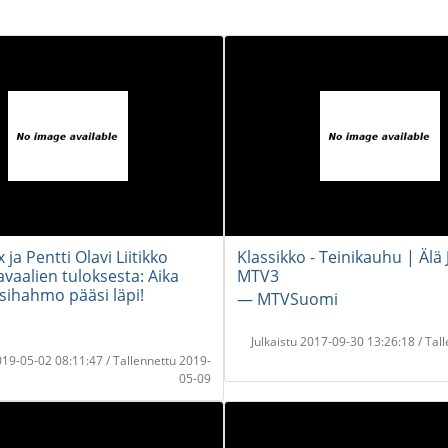
 ja Pentti Olavi Liitikko
Klassikko - Teinikauhu | Älä
vaalien tuloksesta: Aika
MTV3
sihahmo pääsi läpi!
― MTVSuomi
Julkaistu 2017-09-30 13:26:18 / Tal
2019-05-02 08:11:47 / Tallennettu 2019-
05-09