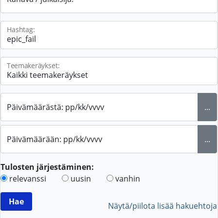
Hashtag:
Teemakeräykset:
Päivämäärästä: pp/kk/vvvv
...
Päivämäärään: pp/kk/vvvv
...
Tulosten järjestäminen:
relevanssi
uusin
vanhin
Näytä/piilota lisää hakuehtoja