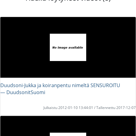
Duudsoni-Jukka ja koiranpentu nimeltä SENSUROITU
― DuudsonitSuomi
Julkaistu 2012-01-10 13:44:01 / Tallennettu 2017-12-07