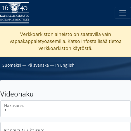
Verkkoarkiston aineisto on saatavilla vain
vapaakappaletyöasemilla. Katso
infosta
lisää tietoa
verkkoarkiston käytöstä.
Suomeksi
―
På svenska
―
In English
Videohaku
Hakusana:
Kanava / julkaisija: