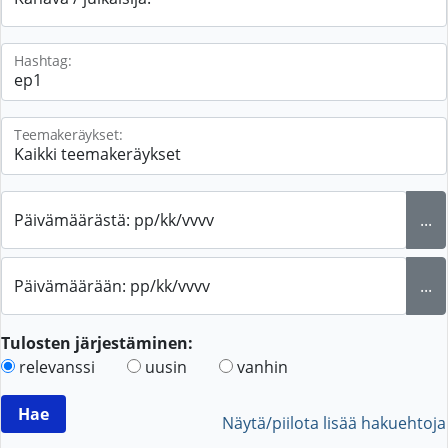
Hashtag:
Teemakeräykset:
Päivämäärästä: pp/kk/vvvv
...
Päivämäärään: pp/kk/vvvv
...
Tulosten järjestäminen:
relevanssi
uusin
vanhin
Näytä/piilota lisää hakuehtoja