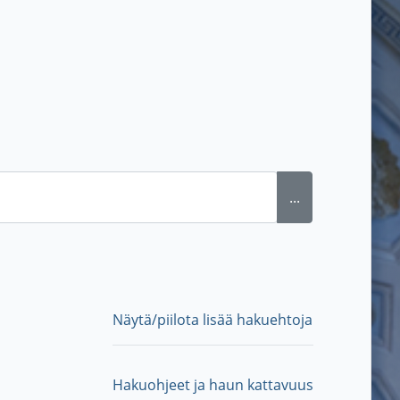
...
Näytä/piilota lisää hakuehtoja
Hakuohjeet ja haun kattavuus