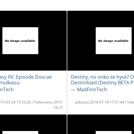
tasy XV: Episode Duscae
Destiny, no onko se hyvä? Of
imulkaisu
Destinilized (Destiny BETA P
nTech
― MadFinnTech
2015-03-29 15:53:26 / Tallennettu 2015-
Julkaistu 2014-07-18 17:51:44 / Tal
10-27