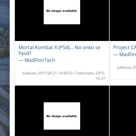
Mortal Kombat X (PS4)... No onko se
Project C
hyvä?
― MadFin
― MadFinnTech
Julkaistu 
Julkaistu 2015-04-21 14:40:03 / Tallennettu 2015-
10-27