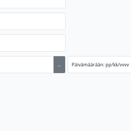
...
Päivämäärään: pp/kk/vvvv