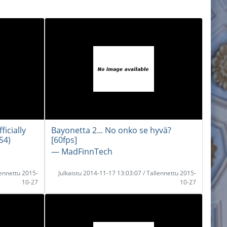
ficially
Bayonetta 2... No onko se hyvä?
S4)
[60fps]
― MadFinnTech
lennettu 2015-
Julkaistu 2014-11-17 13:03:07 / Tallennettu 2015-
10-27
10-27