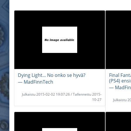
Dying Light... No onko se hyvä?
Final Fan
(PS4) ens
― MadFinnTech
― MadFin
Julkaistu 2015-02-02 19:07:26 / Tallennettu 2015-
10-27
Julkaistu 