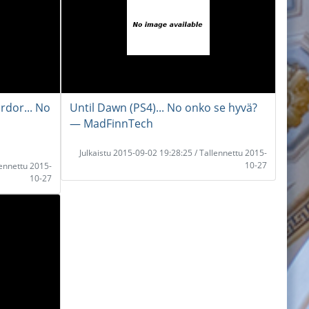
rdor... No
Until Dawn (PS4)... No onko se hyvä?
― MadFinnTech
Julkaistu 2015-09-02 19:28:25 / Tallennettu 2015-
10-27
lennettu 2015-
10-27