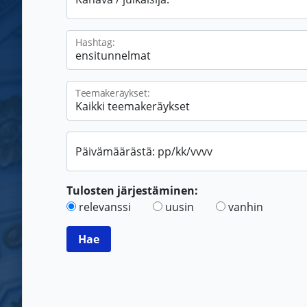
Hashtag:
Teemakeräykset:
Päivämäärästä: pp/kk/vvvv
Tulosten järjestäminen:
relevanssi
uusin
vanhin