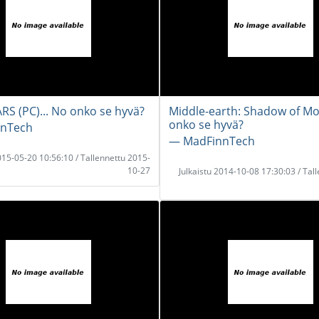
ARS (PC)... No onko se hyvä?
Middle-earth: Shadow of Mo
onko se hyvä?
nTech
― MadFinnTech
2015-05-20 10:56:10 / Tallennettu 2015-
10-27
Julkaistu 2014-10-08 17:30:03 / Tal