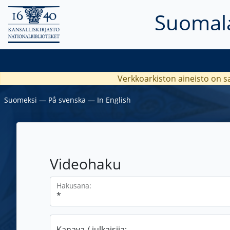
Suomala
Verkkoarkiston aineisto on s
Suomeksi
―
På svenska
―
In English
Videohaku
Hakusana:
Kanava / julkaisija: