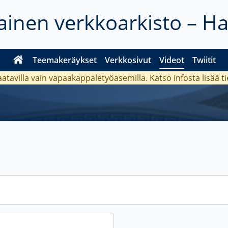
inen verkkoarkisto – H
Teemakeräykset
Verkkosivut
Videot
Twiitit
aatavilla vain vapaakappaletyöasemilla. Katso
infosta
lisää t