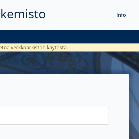
akemisto
Info
ietoa verkkoarkiston käytöstä.