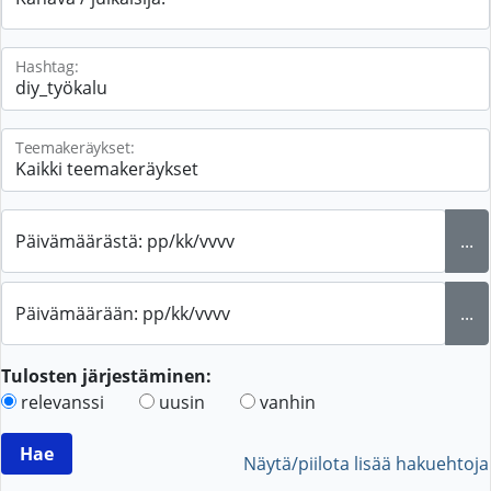
Hashtag:
Teemakeräykset:
Päivämäärästä: pp/kk/vvvv
...
Päivämäärään: pp/kk/vvvv
...
Tulosten järjestäminen:
relevanssi
uusin
vanhin
Näytä/piilota lisää hakuehtoja