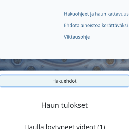
Hakuohjeet ja haun kattavuus
Ehdota aineistoa kerättäväksi
Viittausohje
Hakuehdot
Haun tulokset
Haulla löytyneet videot (1)