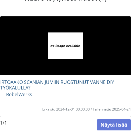
IRTOAAKO SCANIAN JUMIIN RUOSTUNUT VANNE DIY
TYÖKALULLA?
― RebelWerks
Julkaistu 2024-12-01 00:00:00 / Tallennettu 2025-04-24
1/1
Näytä lisää