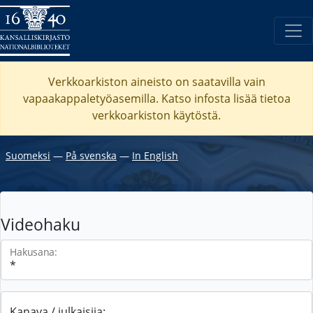
Verkkoarkiston aineisto on saatavilla vain
vapaakappaletyöasemilla. Katso
infosta
lisää tietoa
verkkoarkiston käytöstä.
Suomeksi
―
På svenska
―
In English
Videohaku
Hakusana:
Kanava / julkaisija: