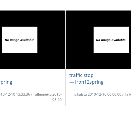
traffic stop
spring
― iron12spring
2010-12-10 13:33:36 / Tallennettu 2016-
Julkaistu 2010-12-10 00:00:00 / Tal
03-09