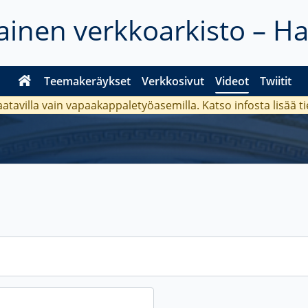
inen verkkoarkisto – H
Teemakeräykset
Verkkosivut
Videot
Twiitit
aatavilla vain vapaakappaletyöasemilla. Katso
infosta
lisää t