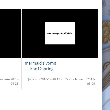
mermaid's vomit
― iron12spring
lennettu 2023-
Julkaistu 2010-12-10 13:20:29 / Tallennettu 2017-
04-21
03-09