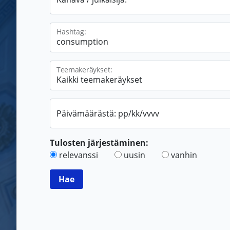
Hashtag:
Teemakeräykset:
Päivämäärästä: pp/kk/vvvv
Tulosten järjestäminen:
relevanssi
uusin
vanhin