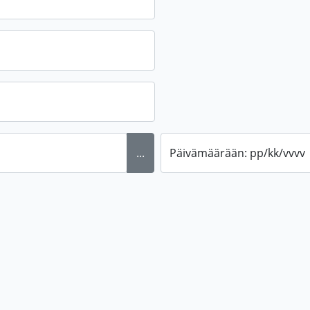
...
Päivämäärään: pp/kk/vvvv