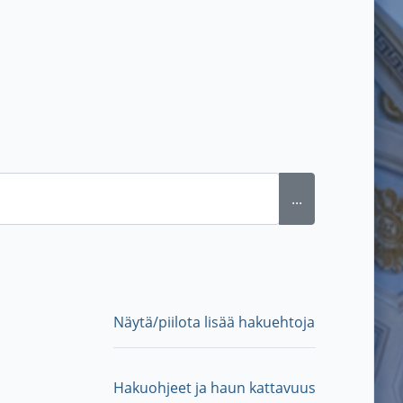
...
Näytä/piilota lisää hakuehtoja
Hakuohjeet ja haun kattavuus