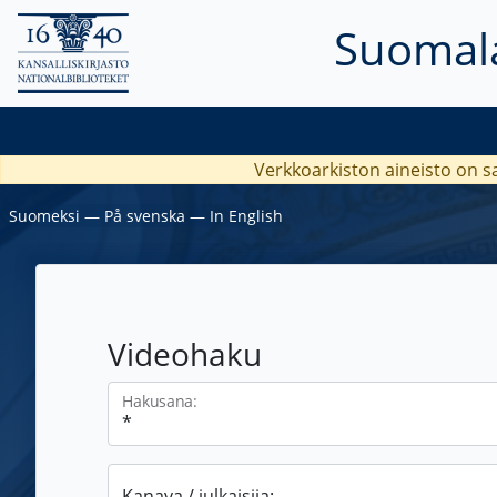
Suomala
Verkkoarkiston aineisto on s
Suomeksi
―
På svenska
―
In English
Videohaku
Hakusana:
Kanava / julkaisija: