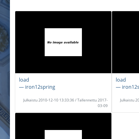
load
load
― iron12spring
― iron12
Julkaistu 2010-12-10 13:33:36 / Tallennettu 2017-
Julkaistu 
03-09