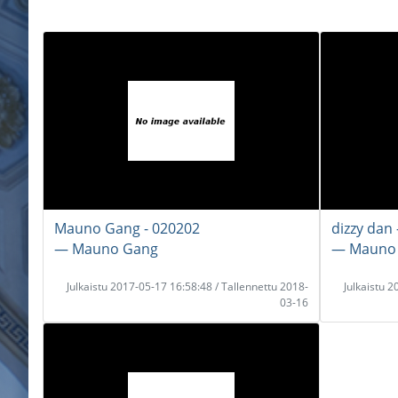
Mauno Gang - 020202
dizzy dan -
― Mauno Gang
― Mauno
Julkaistu 2017-05-17 16:58:48 / Tallennettu 2018-
Julkaistu 
03-16