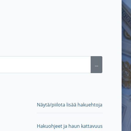
...
Näytä/piilota lisää hakuehtoja
Hakuohjeet ja haun kattavuus