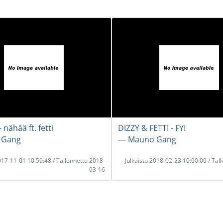
 nähää ft. fetti
DIZZY & FETTI - FYI
 Gang
― Mauno Gang
2017-11-01 10:59:48 / Tallennettu 2018-
Julkaistu 2018-02-23 10:00:00 / Tal
03-16