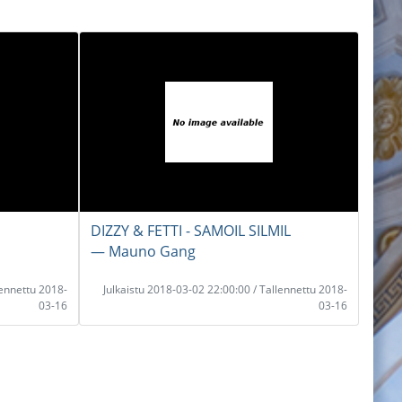
DIZZY & FETTI - SAMOIL SILMIL
― Mauno Gang
lennettu 2018-
Julkaistu 2018-03-02 22:00:00 / Tallennettu 2018-
03-16
03-16