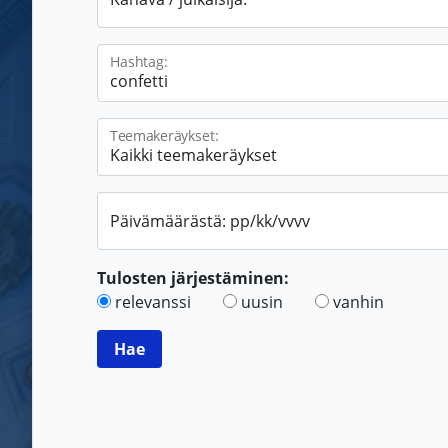
Hashtag:
Teemakeräykset:
Päivämäärästä: pp/kk/vvvv
Tulosten järjestäminen:
relevanssi
uusin
vanhin