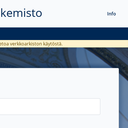
akemisto
Info
ietoa verkkoarkiston käytöstä.