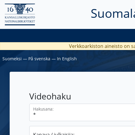
Suomala
Verkkoarkiston aineisto on s
Suomeksi
―
På svenska
―
In English
Videohaku
Hakusana:
Kanava / julkaisija: