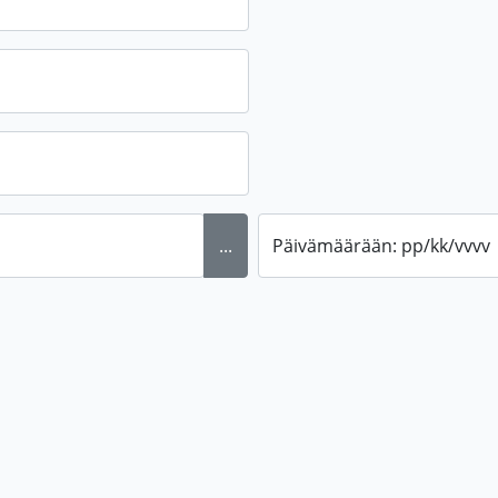
...
Päivämäärään: pp/kk/vvvv