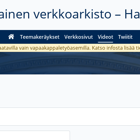
inen verkkoarkisto – H
Teemakeräykset
Verkkosivut
Videot
Twiitit
aatavilla vain vapaakappaletyöasemilla. Katso
infosta
lisää t