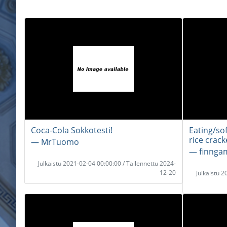
Coca-Cola Sokkotesti!
Eating/so
rice crack
― MrTuomo
― finng
Julkaistu 2021-02-04 00:00:00 / Tallennettu 2024-
12-20
Julkaistu 