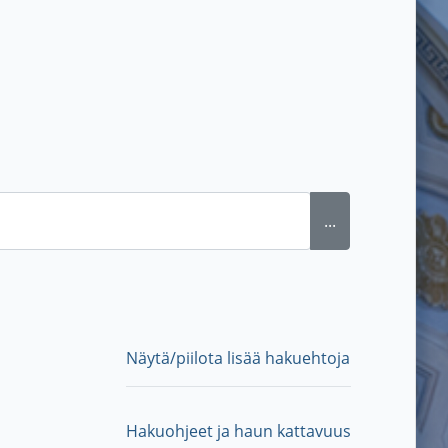
...
Näytä/piilota lisää hakuehtoja
Hakuohjeet ja haun kattavuus