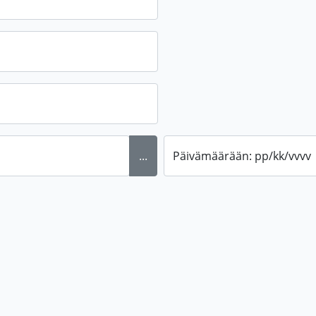
...
Päivämäärään: pp/kk/vvvv