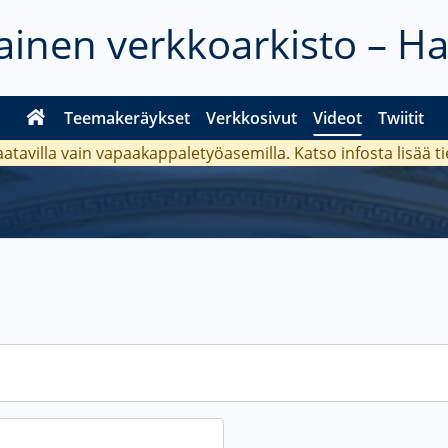
inen verkkoarkisto – H
Teemakeräykset
Verkkosivut
Videot
Twiitit
aatavilla vain vapaakappaletyöasemilla. Katso
infosta
lisää t