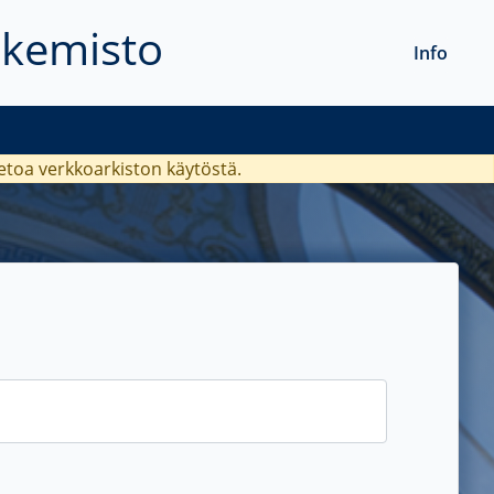
akemisto
Info
ietoa verkkoarkiston käytöstä.