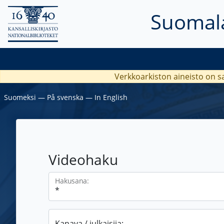
Suomala
Verkkoarkiston aineisto on s
Suomeksi
―
På svenska
―
In English
Videohaku
Hakusana:
Kanava / julkaisija: