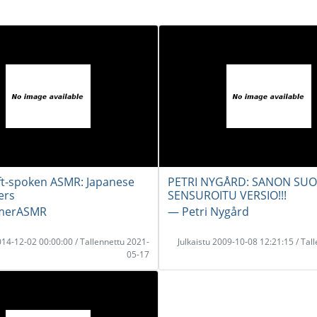
ft-spoken ASMR: Japanese
PETRI NYGÅRD: SANON SUO
ers
SENSUROITU VERSIO!!!
amerASMR
― Petri Nygård
2014-12-02 00:00:00 / Tallennettu 2021-
Julkaistu 2009-10-08 12:21:15 / Tal
05-17