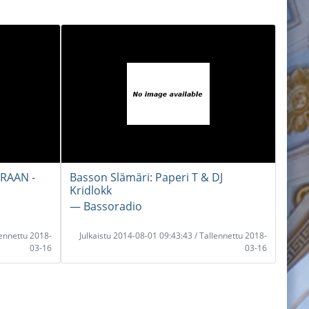
RAAN -
Basson Slämäri: Paperi T & DJ
Kridlokk
― Bassoradio
lennettu 2018-
Julkaistu 2014-08-01 09:43:43 / Tallennettu 2018-
03-16
03-16