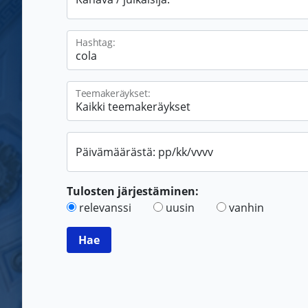
Hashtag:
Teemakeräykset:
Päivämäärästä: pp/kk/vvvv
Tulosten järjestäminen:
relevanssi
uusin
vanhin