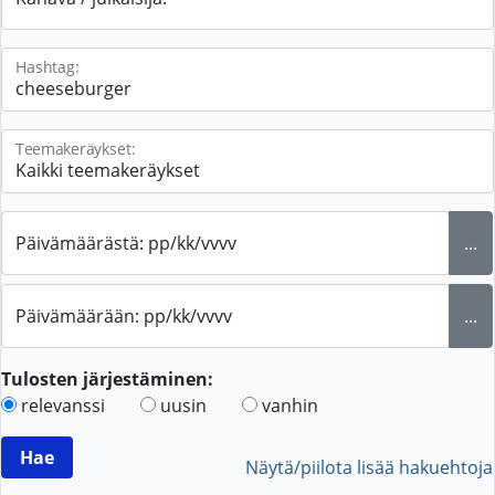
Hashtag:
Teemakeräykset:
Päivämäärästä: pp/kk/vvvv
...
Päivämäärään: pp/kk/vvvv
...
Tulosten järjestäminen:
relevanssi
uusin
vanhin
Näytä/piilota lisää hakuehtoja