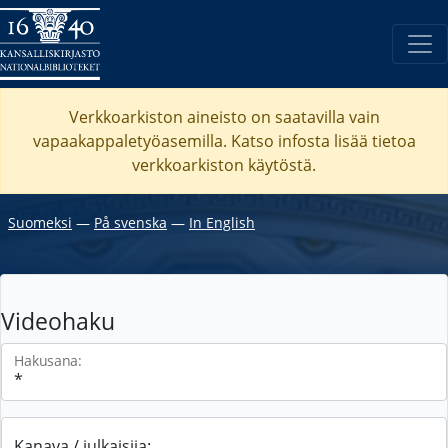
Verkkoarkiston aineisto on saatavilla vain
vapaakappaletyöasemilla. Katso
infosta
lisää tietoa
verkkoarkiston käytöstä.
Suomeksi
―
På svenska
―
In English
Videohaku
Hakusana:
Kanava / julkaisija: