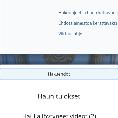
Hakuohjeet ja haun kattavuus
Ehdota aineistoa kerättäväksi
Viittausohje
Hakuehdot
Haun tulokset
Haulla löytyneet videot (2)