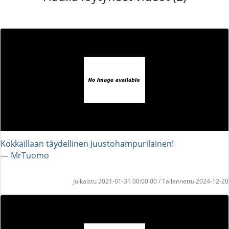
Kokkaillaan täydellinen Juustohampurilainen!
― MrTuomo
Julkaistu 2021-01-31 00:00:00 / Tallennettu 2024-12-20