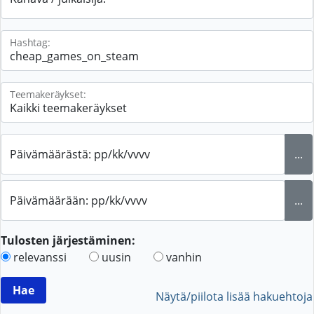
Hashtag:
Teemakeräykset:
Päivämäärästä: pp/kk/vvvv
...
Päivämäärään: pp/kk/vvvv
...
Tulosten järjestäminen:
relevanssi
uusin
vanhin
Näytä/piilota lisää hakuehtoja