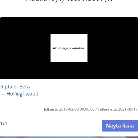
Riptale--Beta
― Hollieghwood
Julkaistu 2017-02-03 00:00:00 / Tallennettu 2021-05-17
1/1
Näytä lisää