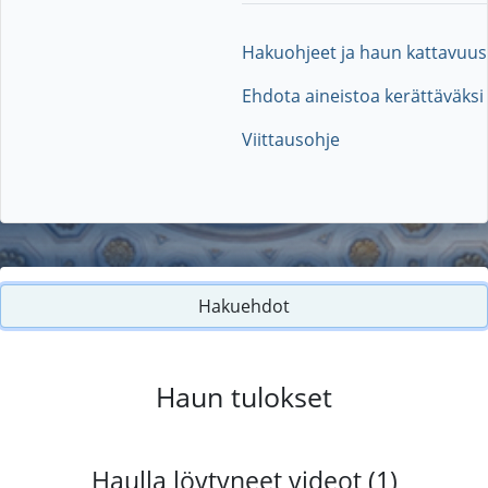
Hakuohjeet ja haun kattavuus
Ehdota aineistoa kerättäväksi
Viittausohje
Hakuehdot
Haun tulokset
Haulla löytyneet videot (1)