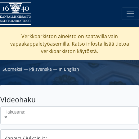
Verkkoarkiston aineisto on saatavilla vain
vapaakappaletyöasemilla. Katso
infosta
lisää tietoa
verkkoarkiston käytöstä.
Suomeksi
―
På svenska
―
In English
Videohaku
Hakusana:
Kanava / julkaisija: