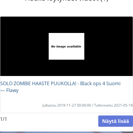
SOLO ZOMBIE HAASTE PUUKOLLA! - Black ops 4 Suomi
― Flawy
Julkaistu 2018-11-27 00:00:00 / Tallennettu 2021-05-18
1/1
Näytä lisää