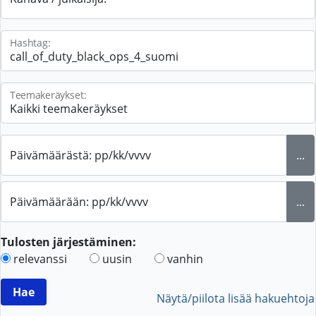
Hashtag:
Teemakeräykset:
Päivämäärästä: pp/kk/vvvv
...
Päivämäärään: pp/kk/vvvv
...
Tulosten järjestäminen:
relevanssi
uusin
vanhin
Näytä/piilota lisää hakuehtoja