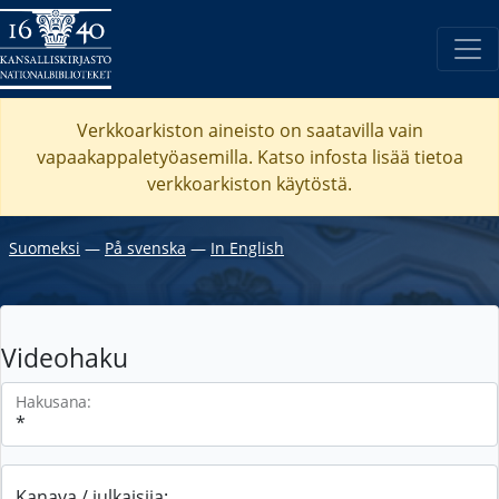
Verkkoarkiston aineisto on saatavilla vain
vapaakappaletyöasemilla. Katso
infosta
lisää tietoa
verkkoarkiston käytöstä.
Suomeksi
―
På svenska
―
In English
Videohaku
Hakusana:
Kanava / julkaisija: