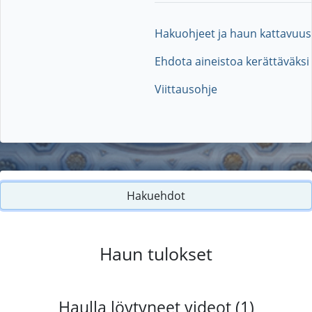
Hakuohjeet ja haun kattavuus
Ehdota aineistoa kerättäväksi
Viittausohje
Hakuehdot
Haun tulokset
Haulla löytyneet videot (1)