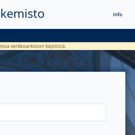
akemisto
Info
ietoa verkkoarkiston käytöstä.