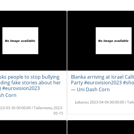
ks people to stop bullying
Blanka arriving at Israel Call
ding fake stories about her
Party #eurovision2023 #sho
) #eurovision2023
― Uni Dash Corn
sh Corn
Julkaistu 2023-04-04 00:00:00 / Tal
2023-03-30 00:00:00 / Tallennettu 2023-
05-15