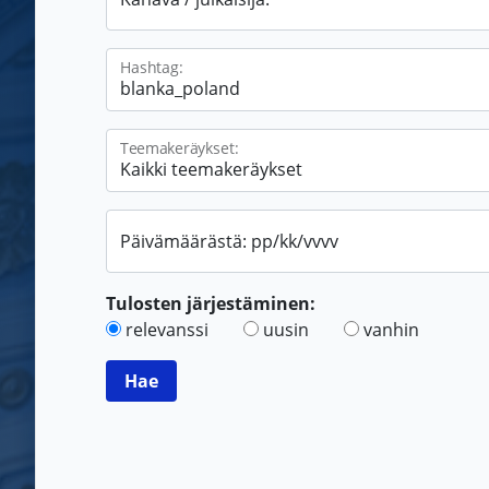
Hashtag:
Teemakeräykset:
Päivämäärästä: pp/kk/vvvv
Tulosten järjestäminen:
relevanssi
uusin
vanhin