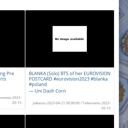
ing Pre
BLANKA (Solo) BTS of her EUROVISION
rts
POSTCARD #eurovision2023 #blanka
#poland
― Uni Dash Corn
lennettu 2023-
05-15
Julkaistu 2023-04-21 00:00:00 / Tallennettu 2023-
05-15