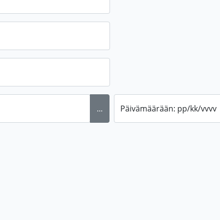
...
Päivämäärään: pp/kk/vvvv