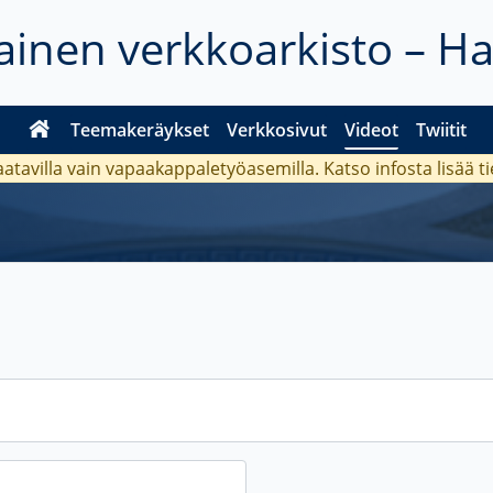
inen verkkoarkisto – H
Teemakeräykset
Verkkosivut
Videot
Twiitit
aatavilla vain vapaakappaletyöasemilla. Katso
infosta
lisää t