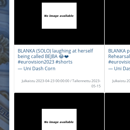
BLANKA (SOLO) laughing at herself
BLANKA pr
being called BEJBA 😂❤️
Rehearsal
#eurovision2023 #shorts
#eurovis
― Uni Dash Corn
― Uni Da
Julkaistu 2023-04-23 00:00:00 / Tallennettu 2023-
Julkaistu 
05-15