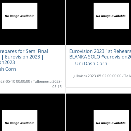
epares for Semi Final
Eurovision 2023 1st Rehears
 | Eurovision 2023 |
BLANKA SOLO #eurovision2
ion2023
― Uni Dash Corn
sh Corn
Julkaistu 2023-05-02 00:00:00 / Tal
2023-05-10 00:00:00 / Tallennettu 2023-
05-15