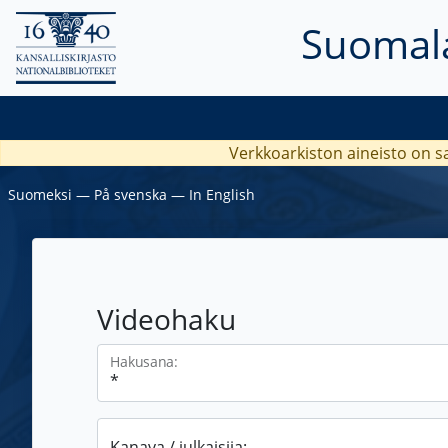
Suomala
Verkkoarkiston aineisto on s
Suomeksi
―
På svenska
―
In English
Videohaku
Hakusana:
Kanava / julkaisija: