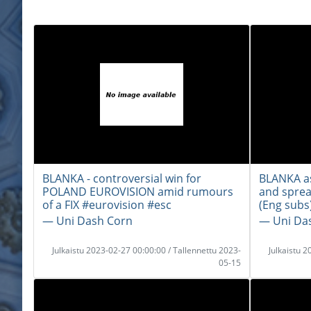
BLANKA - controversial win for
BLANKA as
POLAND EUROVISION amid rumours
and sprea
of a FIX #eurovision #esc
(Eng subs
― Uni Dash Corn
― Uni Da
Julkaistu 2023-02-27 00:00:00 / Tallennettu 2023-
Julkaistu 
05-15