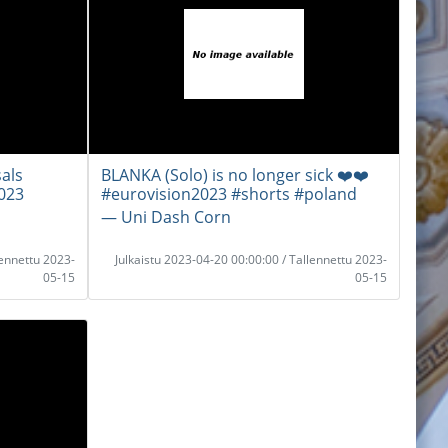
als
BLANKA (Solo) is no longer sick ❤️❤️
023
#eurovision2023 #shorts #poland
― Uni Dash Corn
lennettu 2023-
Julkaistu 2023-04-20 00:00:00 / Tallennettu 2023-
05-15
05-15