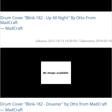
Drum Cover "Blink-182 - Up All Night" By Otto From
MadCraft
― MadCraft
Julkaistu 2012-10-13 19:30:39 / Tallennettu 2018-03-16
Drum Cover "Blink-182 - Disaster" by Otto from MadCraft
― MadCraft