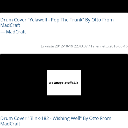
Drum Cover "Yelawolf - Pop The Trunk" By Otto From
MadCraft
― MadCraft
Julkaistu 2012-10-19 22:43:07 / Tallennettu 2018-03-16
Drum Cover "Blink-182 - Wishing Well" By Otto From
MadCraft