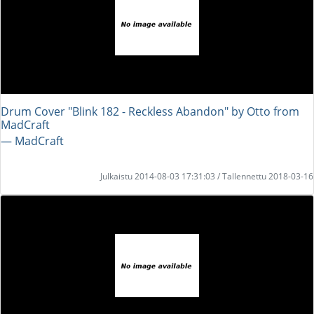
Drum Cover "Blink 182 - Reckless Abandon" by Otto from
MadCraft
― MadCraft
Julkaistu 2014-08-03 17:31:03 / Tallennettu 2018-03-16