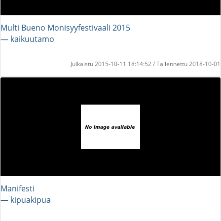
Multi Bueno Monisyyfestivaali 2015
― kaikuutamo
Julkaistu 2015-10-11 18:14:52 / Tallennettu 2018-10-01
Manifesti
― kipuakipua