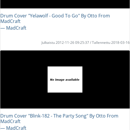
Drum Cover "Yelawolf - Good To Go" By Otto From
MadCraft
― MadCraft
Julkaistu 2012-11-26 09:25:37 / Tallennettu 2018-03-16
Drum Cover "Blink-182 - The Party Song" By Otto From
MadCraft
― MadCraft