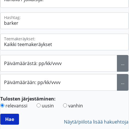
Hashtag:
Teemakeräykset:
Päivämäärästä: pp/kk/vvvv
...
Päivämäärään: pp/kk/vvvv
...
Tulosten järjestäminen:
relevanssi
uusin
vanhin
Näytä/piilota lisää hakuehtoja