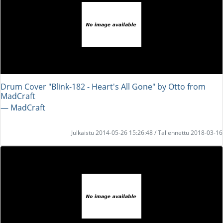
Drum Cover "Blink-182 - Heart's All Gone" by Otto from
MadCraft
― MadCraft
Julkaistu 2014-05-26 15:26:48 / Tallennettu 2018-03-16