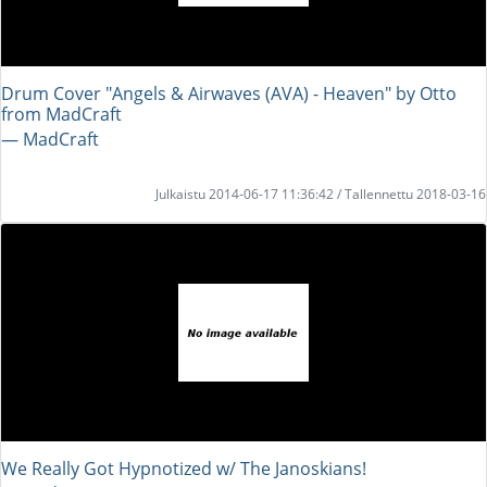
Drum Cover "Angels & Airwaves (AVA) - Heaven" by Otto
from MadCraft
― MadCraft
Julkaistu 2014-06-17 11:36:42 / Tallennettu 2018-03-16
We Really Got Hypnotized w/ The Janoskians!