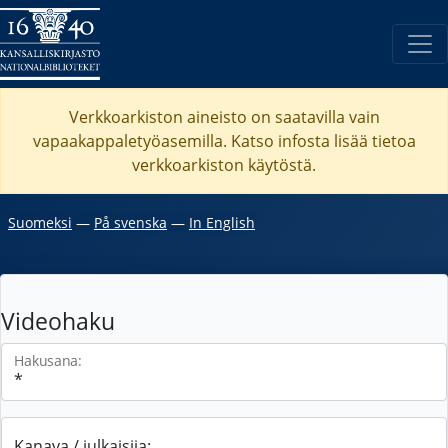
Verkkoarkiston aineisto on saatavilla vain
vapaakappaletyöasemilla. Katso
infosta
lisää tietoa
verkkoarkiston käytöstä.
Suomeksi
―
På svenska
―
In English
Videohaku
Hakusana:
Kanava / julkaisija: