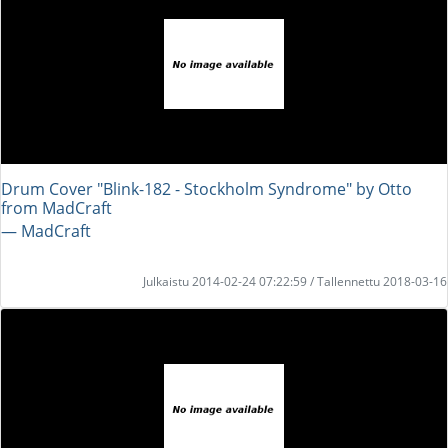
Drum Cover "Blink-182 - Stockholm Syndrome" by Otto
from MadCraft
― MadCraft
Julkaistu 2014-02-24 07:22:59 / Tallennettu 2018-03-16