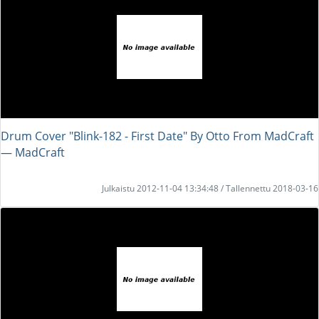
Drum Cover "Blink-182 - First Date" By Otto From MadCraft
― MadCraft
Julkaistu 2012-11-04 13:34:48 / Tallennettu 2018-03-16