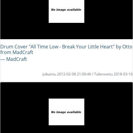
Drum Cover "All Time Low - Break Your Little Heart" by Otto
from MadCraft
― MadCraft
Julkaistu 2012-02-08 21:09:46 / Tallennettu 2018-03-16