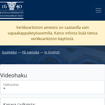
Verkkoarkiston aineisto on saatavilla vain
vapaakappaletyöasemilla. Katso
infosta
lisää tietoa
verkkoarkiston käytöstä.
Suomeksi
―
På svenska
―
In English
Videohaku
Hakusana:
Kanava / julkaisija: