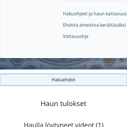
Hakuohjeet ja haun kattavuus
Ehdota aineistoa kerättäväksi
Viittausohje
Hakuehdot
Haun tulokset
Haulla löytyneet videot (1)