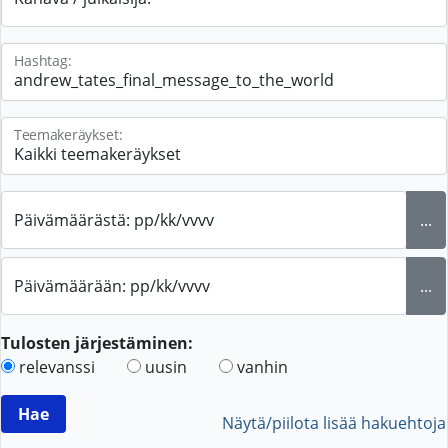
Hashtag:
Teemakeräykset:
Päivämäärästä: pp/kk/vvvv
...
Päivämäärään: pp/kk/vvvv
...
Tulosten järjestäminen:
relevanssi
uusin
vanhin
Näytä/piilota lisää hakuehtoja