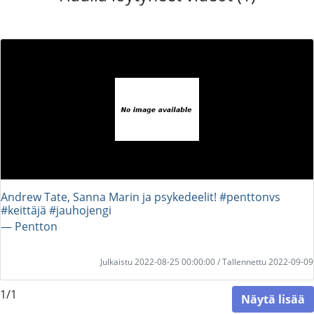
Andrew Tate, Sanna Marin ja psykedeelit! #penttonvs
#keittäjä #jauhojengi
― Pentton
Julkaistu 2022-08-25 00:00:00 / Tallennettu 2022-09-09
1/1
Näytä lisää