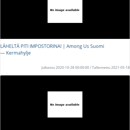
LÄHELTÄ PITI IMPOSTORINA! | Among Us Suomi
― Kermahylje
Julkaistu 2020-10-28 00:00:00 / Tallennettu 2021-05-18