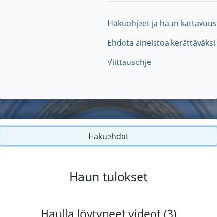
Hakuohjeet ja haun kattavuus
Ehdota aineistoa kerättäväksi
Viittausohje
Hakuehdot
Haun tulokset
Haulla löytyneet videot (3)