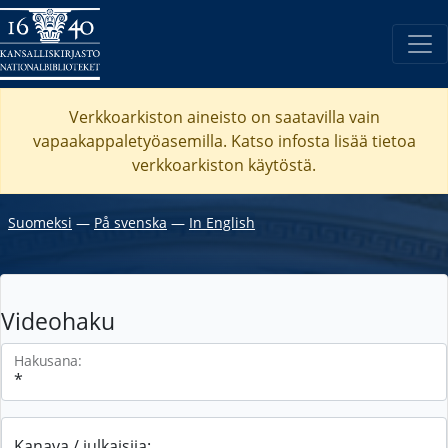
Verkkoarkiston aineisto on saatavilla vain
vapaakappaletyöasemilla. Katso
infosta
lisää tietoa
verkkoarkiston käytöstä.
Suomeksi
―
På svenska
―
In English
Videohaku
Hakusana:
Kanava / julkaisija: