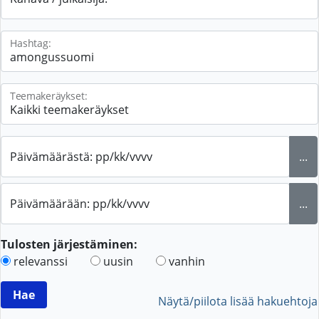
Hashtag:
Teemakeräykset:
Päivämäärästä: pp/kk/vvvv
...
Päivämäärään: pp/kk/vvvv
...
Tulosten järjestäminen:
relevanssi
uusin
vanhin
Näytä/piilota lisää hakuehtoja