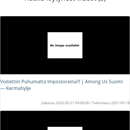
Voitettiin Puhumatta Impostoreina?! | Among Us Suomi
― Kermahylje
Julkaistu 2020-09-21 00:00:00 / Tallennettu 2021-05-18