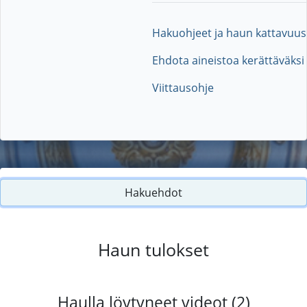
Hakuohjeet ja haun kattavuus
Ehdota aineistoa kerättäväksi
Viittausohje
Hakuehdot
Haun tulokset
Haulla löytyneet videot (2)