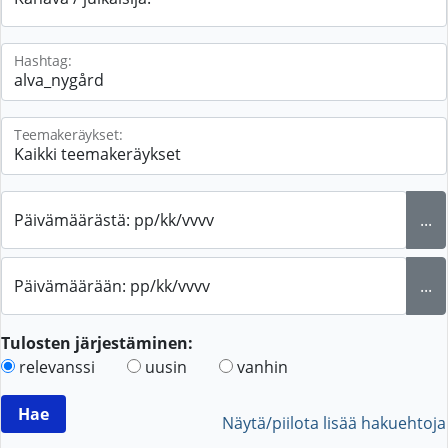
Hashtag:
Teemakeräykset:
Päivämäärästä: pp/kk/vvvv
...
Päivämäärään: pp/kk/vvvv
...
Tulosten järjestäminen:
relevanssi
uusin
vanhin
Näytä/piilota lisää hakuehtoja