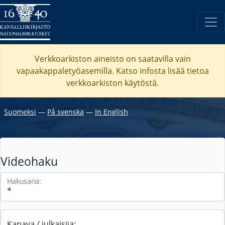
Verkkoarkiston aineisto on saatavilla vain
vapaakappaletyöasemilla. Katso
infosta
lisää tietoa
verkkoarkiston käytöstä.
Suomeksi
―
På svenska
―
In English
Videohaku
Hakusana:
Kanava / julkaisija: