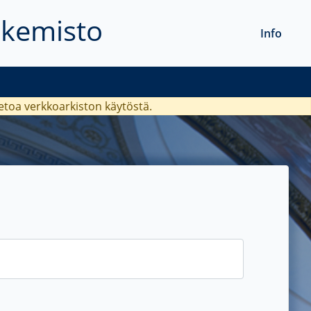
akemisto
Info
ietoa verkkoarkiston käytöstä.