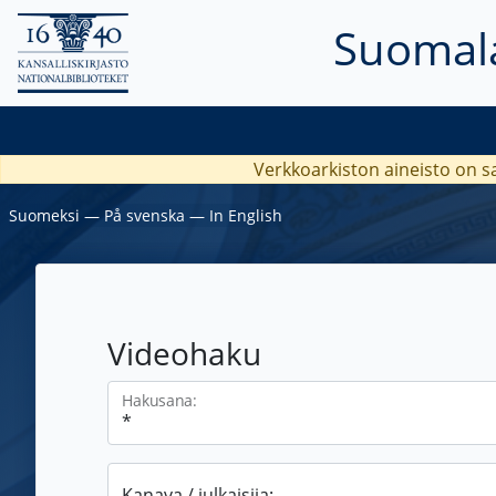
Suomala
Verkkoarkiston aineisto on s
Suomeksi
―
På svenska
―
In English
Videohaku
Hakusana:
Kanava / julkaisija: