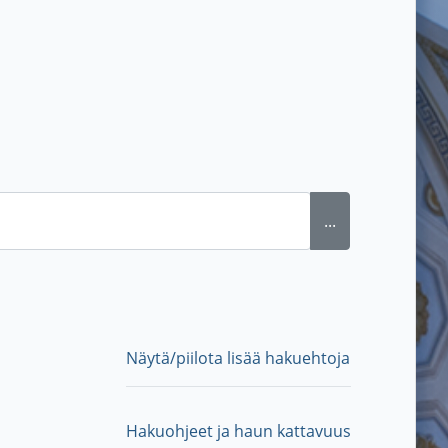
...
Näytä/piilota lisää hakuehtoja
Hakuohjeet ja haun kattavuus