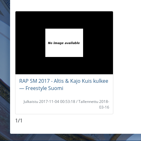
RAP SM 2017 - Altis & Kajo Kuis kulkee
― Freestyle Suomi
Julkaistu 2017-11-04 00:53:18 / Tallennettu 2018-
03-16
1/1