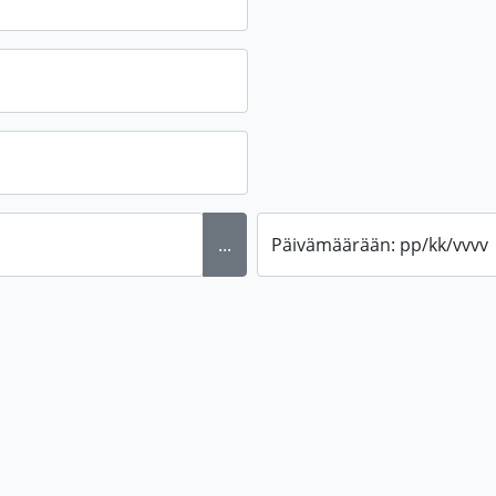
...
Päivämäärään: pp/kk/vvvv