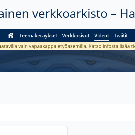
inen verkkoarkisto – H
Teemakeräykset
Verkkosivut
Videot
Twiitit
aatavilla vain vapaakappaletyöasemilla. Katso
infosta
lisää t