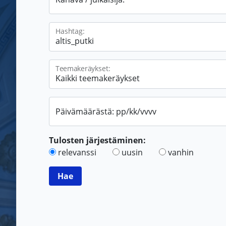
Hashtag:
Teemakeräykset:
Päivämäärästä: pp/kk/vvvv
Tulosten järjestäminen:
relevanssi
uusin
vanhin