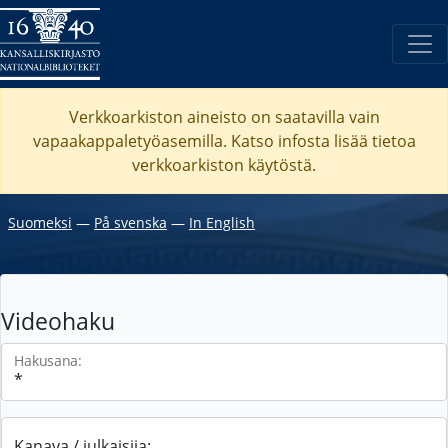
Verkkoarkiston aineisto on saatavilla vain
vapaakappaletyöasemilla. Katso
infosta
lisää tietoa
verkkoarkiston käytöstä.
Suomeksi
―
På svenska
―
In English
Videohaku
Hakusana:
Kanava / julkaisija: