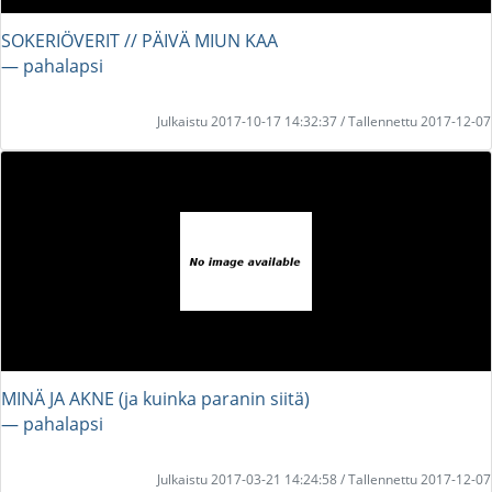
SOKERIÖVERIT // PÄIVÄ MIUN KAA
― pahalapsi
Julkaistu 2017-10-17 14:32:37 / Tallennettu 2017-12-07
MINÄ JA AKNE (ja kuinka paranin siitä)
― pahalapsi
Julkaistu 2017-03-21 14:24:58 / Tallennettu 2017-12-07