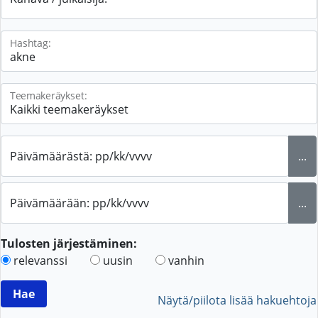
Hashtag:
Teemakeräykset:
Päivämäärästä: pp/kk/vvvv
...
Päivämäärään: pp/kk/vvvv
...
Tulosten järjestäminen:
relevanssi
uusin
vanhin
Näytä/piilota lisää hakuehtoja