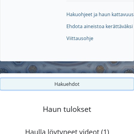
Hakuohjeet ja haun kattavuus
Ehdota aineistoa kerättäväksi
Viittausohje
Hakuehdot
Haun tulokset
Haulla löytyneet videot (1)