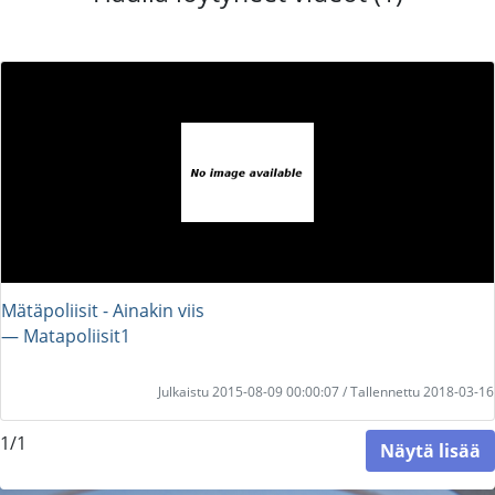
Mätäpoliisit - Ainakin viis
― Matapoliisit1
Julkaistu 2015-08-09 00:00:07 / Tallennettu 2018-03-16
1/1
Näytä lisää