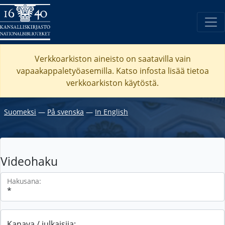
Verkkoarkiston aineisto on saatavilla vain
vapaakappaletyöasemilla. Katso
infosta
lisää tietoa
verkkoarkiston käytöstä.
Suomeksi
―
På svenska
―
In English
Videohaku
Hakusana:
Kanava / julkaisija: