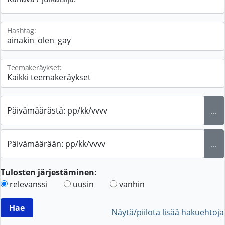
Hashtag:
Teemakeräykset:
Päivämäärästä: pp/kk/vvvv
...
Päivämäärään: pp/kk/vvvv
...
Tulosten järjestäminen:
relevanssi
uusin
vanhin
Näytä/piilota lisää hakuehtoja