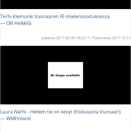
Terhi Kiemunki Vuosaaren FE-mielenosoituksessa
― Olli Heikkilä
Julkaistu 2017-03-30 18:22:11 / Tallennettu 2017-12-11
Laura Närhi - Hetken tie on kevyt (Elokuvasta Vuosaari)
― WMFinland