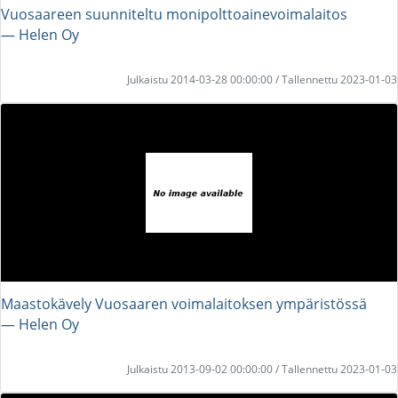
Vuosaareen suunniteltu monipolttoainevoimalaitos
― Helen Oy
Julkaistu 2014-03-28 00:00:00 / Tallennettu 2023-01-03
Maastokävely Vuosaaren voimalaitoksen ympäristössä
― Helen Oy
Julkaistu 2013-09-02 00:00:00 / Tallennettu 2023-01-03