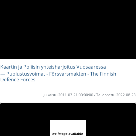
Kaartin ja Poliisin yhteisharjoitus Vuosaaressa
― Puolustusvoimat - Försvarsmakten - The Finnish
Defence Forces
Julkaistu 2011-03-21 00:00:00 / Tallennettu 2022-08-23