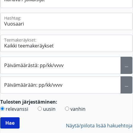
Hashtag:
Teemakeräykset:
Päivämäärästä: pp/kk/vvvv
...
Päivämäärään: pp/kk/vvvv
...
Tulosten järjestäminen:
relevanssi
uusin
vanhin
Näytä/piilota lisää hakuehtoja