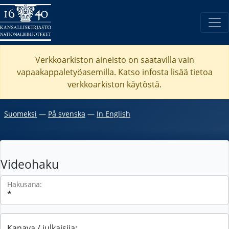
Verkkoarkiston aineisto on saatavilla vain
vapaakappaletyöasemilla. Katso
infosta
lisää tietoa
verkkoarkiston käytöstä.
Suomeksi
―
På svenska
―
In English
Videohaku
Hakusana:
Kanava / julkaisija: