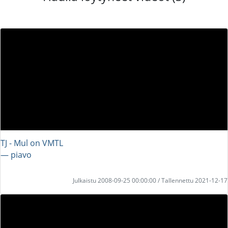
TJ - Mul on VMTL
― piavo
Julkaistu 2008-09-25 00:00:00 / Tallennettu 2021-12-17