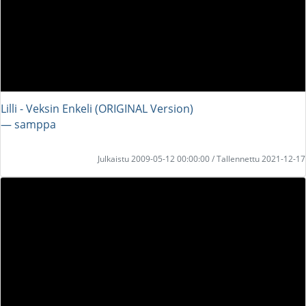
Lilli - Veksin Enkeli (ORIGINAL Version)
― samppa
Julkaistu 2009-05-12 00:00:00 / Tallennettu 2021-12-17