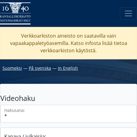
Verkkoarkiston aineisto on saatavilla vain
vapaakappaletyöasemilla. Katso
infosta
lisää tietoa
verkkoarkiston käytöstä.
Suomeksi
―
På svenska
―
In English
Videohaku
Hakusana:
Kanava / julkaisija: