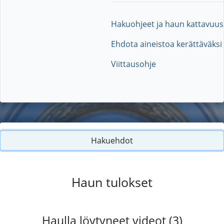
Hakuohjeet ja haun kattavuus
Ehdota aineistoa kerättäväksi
Viittausohje
Hakuehdot
Haun tulokset
Haulla löytyneet videot (3)