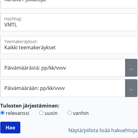
Hashtag:
Teemakeräykset:
Päivämäärästä: pp/kk/vvvv
...
Päivämäärään: pp/kk/vvvv
...
Tulosten järjestäminen:
relevanssi
uusin
vanhin
Näytä/piilota lisää hakuehtoja