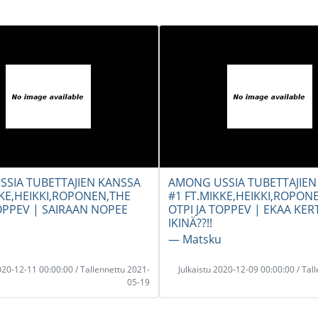
SIA TUBETTAJIEN KANSSA
AMONG USSIA TUBETTAJIEN
KKE,HEIKKI,ROPONEN,THE
#1 FT.MIKKE,HEIKKI,ROPON
TOPPEV | SAIRAAN NOPEE
OTPI JA TOPPEV | EKAA KER
IKINÄ??!!
― Matsku
2020-12-11 00:00:00 / Tallennettu 2021-
Julkaistu 2020-12-09 00:00:00 / Tal
05-19