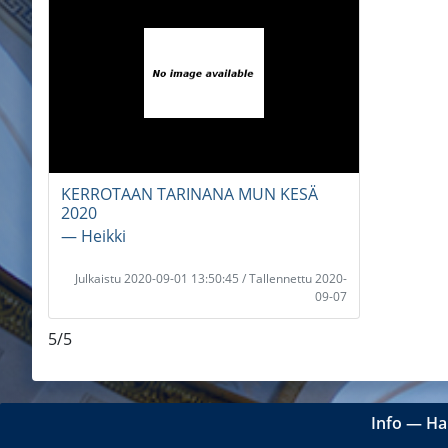
KERROTAAN TARINANA MUN KESÄ
2020
― Heikki
Julkaistu 2020-09-01 13:50:45 / Tallennettu 2020-
09-07
5/5
Info
―
Ha