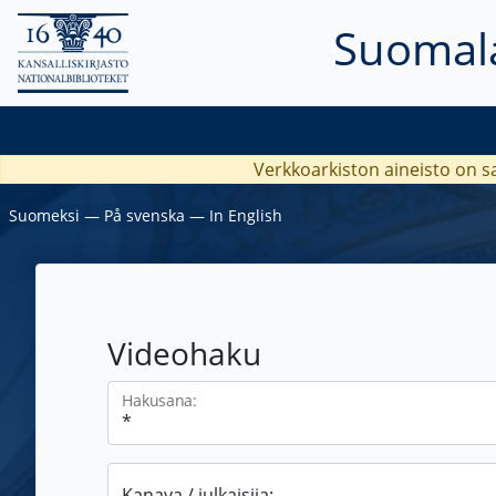
Suomala
Verkkoarkiston aineisto on s
Suomeksi
―
På svenska
―
In English
Videohaku
Hakusana:
Kanava / julkaisija: