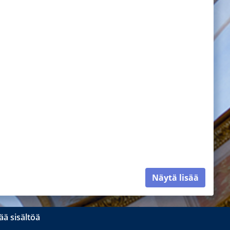
Näytä lisää
ä sisältöä