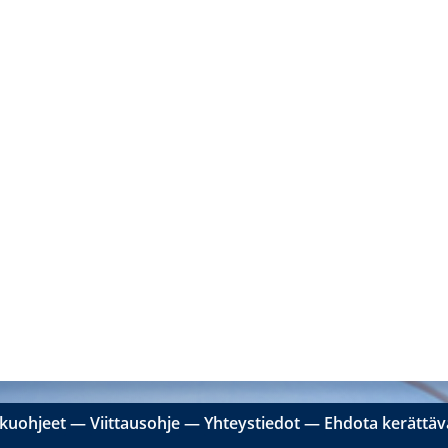
kuohjeet
―
Viittausohje
―
Yhteystiedot
―
Ehdota kerättävä