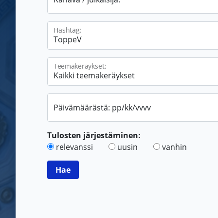
Hashtag:
Teemakeräykset:
Päivämäärästä: pp/kk/vvvv
Tulosten järjestäminen:
relevanssi
uusin
vanhin