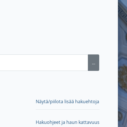
...
Näytä/piilota lisää hakuehtoja
Hakuohjeet ja haun kattavuus