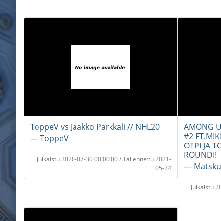
ToppeV vs Jaakko Parkkali // NHL20
AMONG US
#2 FT.MI
― ToppeV
OTPI JA 
ROUNDI!
Julkaistu 2020-07-30 00:00:00 / Tallennettu 2021-
― Matsku
05-24
Julkaistu 