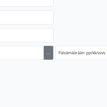
...
Päivämäärään: pp/kk/vvvv