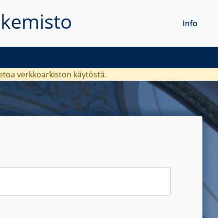
akemisto
Info
ietoa verkkoarkiston käytöstä.