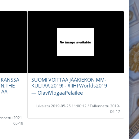
 KANSSA
SUOMI VOITTAA JÄÄKIEKON MM-
EN,THE
KULTAA 2019! - #IIHFWorlds2019
TAA
― OlaviVlogaaPelailee
Julkaistu 2019-05-25 11:00:12 / Tallennettu 2019-
06-17
lennettu 2021-
05-19