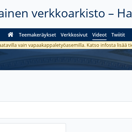
inen verkkoarkisto – H
Teemakeräykset
Verkkosivut
Videot
Twiitit
aatavilla vain vapaakappaletyöasemilla. Katso
infosta
lisää t