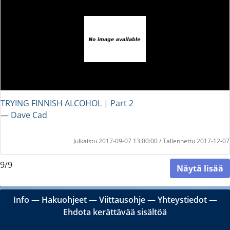
TRYING FINNISH ALCOHOL | Part 2
― Dave Cad
Julkaistu 2017-09-07 13:00:00 / Tallennettu 2017-12-07
9/9
Näytä lisää
Info
―
Hakuohjeet
―
Viittausohje
―
Yhteystiedot
―
Ehdota kerättävää sisältöä