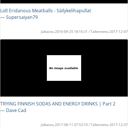
Lidl Eridanous Meatballs - Säilykelihapullat
― Supersaiyan79
Julkaistu 2016-09-25 18:16:31 / Tallennettu 2017-12-07
TRYING FINNISH SODAS AND ENERGY DRINKS | Part 2
― Dave Cad
Julkaistu 2017-08-11 07:53:10 / Tallennettu 2017-12-07