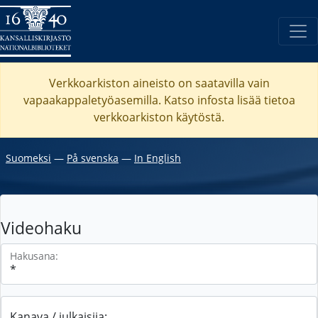
Verkkoarkiston aineisto on saatavilla vain
vapaakappaletyöasemilla. Katso
infosta
lisää tietoa
verkkoarkiston käytöstä.
Suomeksi
―
På svenska
―
In English
Videohaku
Hakusana:
Kanava / julkaisija: