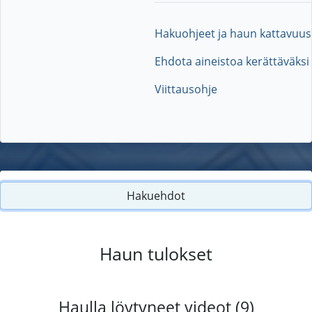
Hakuohjeet ja haun kattavuus
Ehdota aineistoa kerättäväksi
Viittausohje
Hakuehdot
Haun tulokset
Haulla löytyneet videot (9)