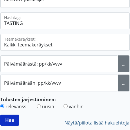
Hashtag:
Teemakeräykset:
Päivämäärästä: pp/kk/vvvv
...
Päivämäärään: pp/kk/vvvv
...
Tulosten järjestäminen:
relevanssi
uusin
vanhin
Näytä/piilota lisää hakuehtoja