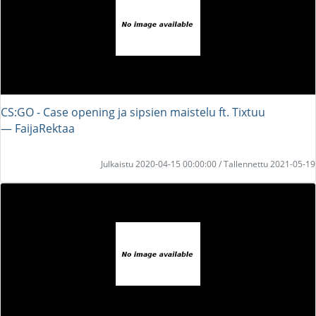
CS:GO - Case opening ja sipsien maistelu ft. Tixtuu
― FaijaRektaa
Julkaistu 2020-04-15 00:00:00 / Tallennettu 2021-05-19