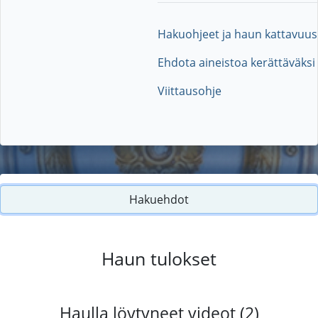
Hakuohjeet ja haun kattavuus
Ehdota aineistoa kerättäväksi
Viittausohje
Hakuehdot
Haun tulokset
Haulla löytyneet videot (2)