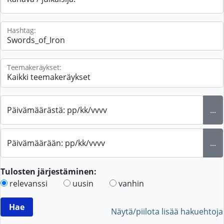
Hashtag:
Teemakeräykset:
Päivämäärästä: pp/kk/vvvv
...
Päivämäärään: pp/kk/vvvv
...
Tulosten järjestäminen:
relevanssi
uusin
vanhin
Näytä/piilota lisää hakuehtoja