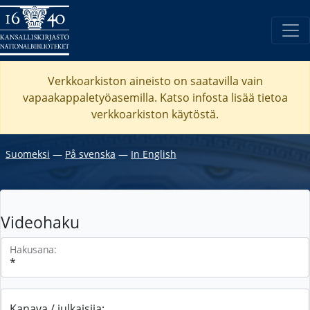
Verkkoarkiston aineisto on saatavilla vain
vapaakappaletyöasemilla. Katso
infosta
lisää tietoa
verkkoarkiston käytöstä.
Suomeksi
―
På svenska
―
In English
Videohaku
Hakusana:
Kanava / julkaisija: