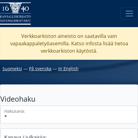
Verkkoarkiston aineisto on saatavilla vain
vapaakappaletyöasemilla. Katso
infosta
lisää tietoa
verkkoarkiston käytöstä.
Suomeksi
―
På svenska
―
In English
Videohaku
Hakusana:
Kanava / julkaisija: