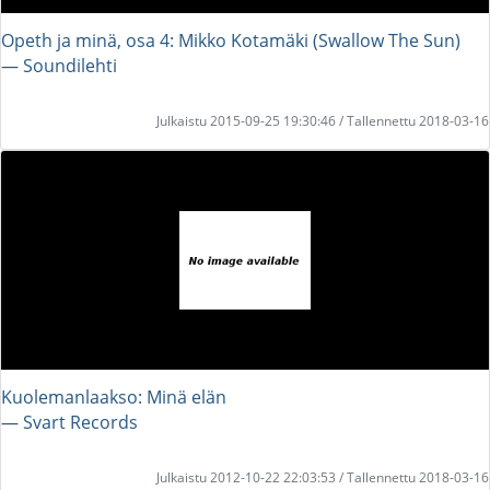
Opeth ja minä, osa 4: Mikko Kotamäki (Swallow The Sun)
― Soundilehti
Julkaistu 2015-09-25 19:30:46 / Tallennettu 2018-03-16
Kuolemanlaakso: Minä elän
― Svart Records
Julkaistu 2012-10-22 22:03:53 / Tallennettu 2018-03-16