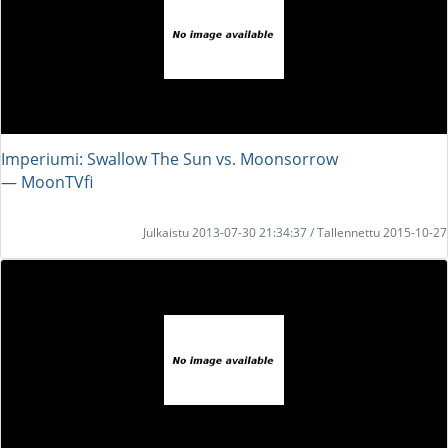
Imperiumi: Swallow The Sun vs. Moonsorrow
― MoonTVfi
Julkaistu 2013-07-30 21:34:37 / Tallennettu 2015-10-27