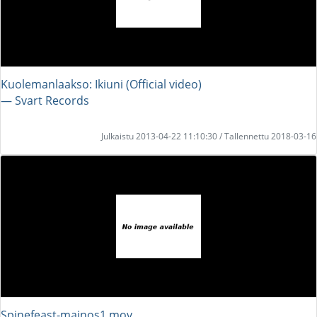
Kuolemanlaakso: Ikiuni (Official video)
― Svart Records
Julkaistu 2013-04-22 11:10:30 / Tallennettu 2018-03-16
Spinefeast-mainos1.mov