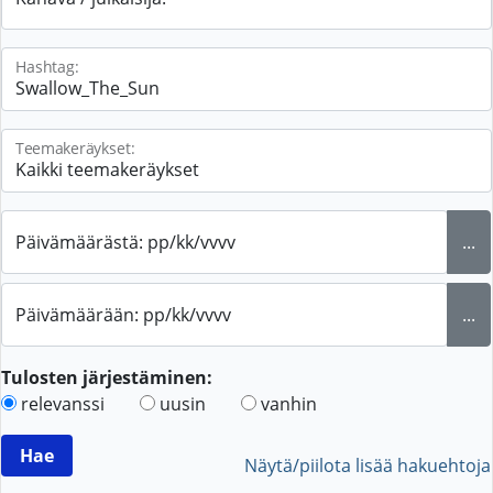
Hashtag:
Teemakeräykset:
Päivämäärästä: pp/kk/vvvv
...
Päivämäärään: pp/kk/vvvv
...
Tulosten järjestäminen:
relevanssi
uusin
vanhin
Näytä/piilota lisää hakuehtoja