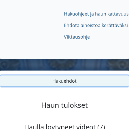
Hakuohjeet ja haun kattavuus
Ehdota aineistoa kerättäväksi
Viittausohje
Hakuehdot
Haun tulokset
Haulla löytyneet videot (7)