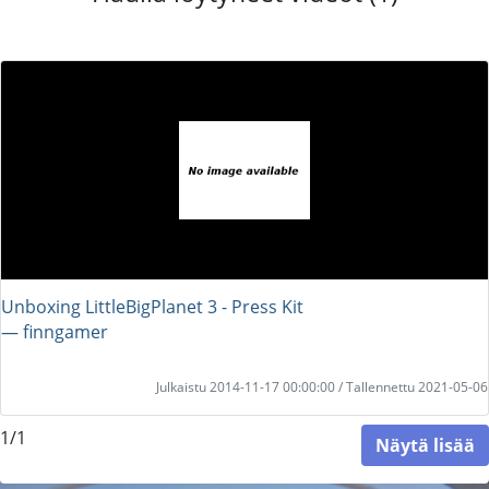
Unboxing LittleBigPlanet 3 - Press Kit
― finngamer
Julkaistu 2014-11-17 00:00:00 / Tallennettu 2021-05-06
1/1
Näytä lisää