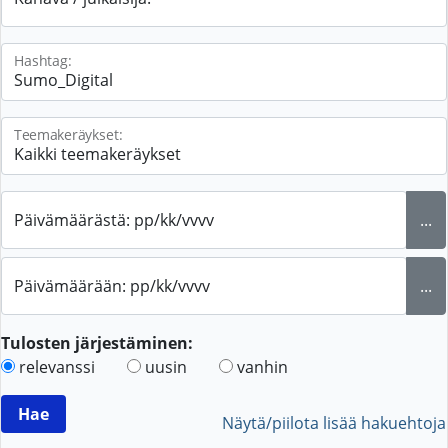
Hashtag:
Teemakeräykset:
Päivämäärästä: pp/kk/vvvv
...
Päivämäärään: pp/kk/vvvv
...
Tulosten järjestäminen:
relevanssi
uusin
vanhin
Näytä/piilota lisää hakuehtoja