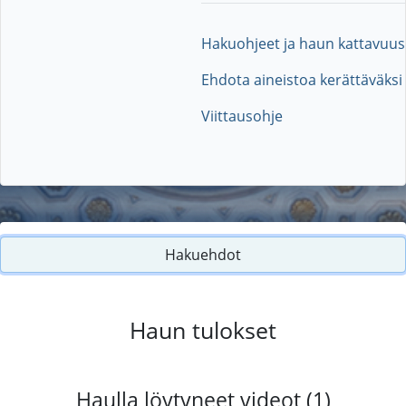
Hakuohjeet ja haun kattavuus
Ehdota aineistoa kerättäväksi
Viittausohje
Hakuehdot
Haun tulokset
Haulla löytyneet videot (1)