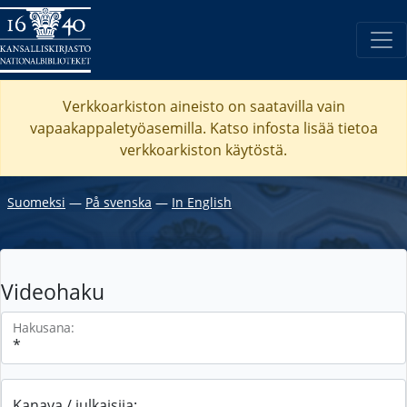
Verkkoarkiston aineisto on saatavilla vain
vapaakappaletyöasemilla. Katso
infosta
lisää tietoa
verkkoarkiston käytöstä.
Suomeksi
―
På svenska
―
In English
Videohaku
Hakusana:
Kanava / julkaisija: